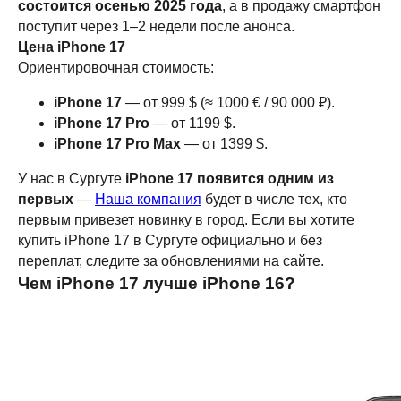
состоится осенью 2025 года
, а в продажу смартфон
Написать руководству
поступит через 1–2 недели после анонса.
Цена iPhone 17
Ориентировочная стоимость:
Перезвоните мне
iPhone 17
— от 999 $ (≈ 1000 € / 90 000 ₽).
iPhone 17 Pro
— от 1199 $.
2026 © Магазин Просервис. Сайт носит сугубо информационный
характер и не является публичной офертой, определяемой Статьей
iPhone 17 Pro Max
— от 1399 $.
437 (2) ГК РФ. Apple, логотип Apple и изображения Apple являются
зарегистрированными товарными знаками компании Apple Inc. в
США и других странах. App Store является знаком обслуживания
У нас в Сургуте
iPhone 17 появится одним из
компании Apple Inc. Instagram принадлежит компании Meta,
первых
—
Наша компания
будет в числе тех, кто
признанной экстремистской организацией и запрещенной в РФ. Наш
сайт, его материалы, дизайн являются объектами авторского
первым привезет новинку в город. Если вы хотите
права. Все права защищены и охраняются законом. Запрещается
использование любых материалов сайта без письменного
купить iPhone 17 в Сургуте официально и без
разрешения правообладателя. При полном или частичом
переплат, следите за обновлениями на сайте.
использовании материалов гиперссылка на https://proservice.one
обязательна.
Чем iPhone 17 лучше iPhone 16?
Политика конфиденциальности
ИП МИЛЕВИЧ М.С.
ОГРН-324861700073801
ИНН-860202894311