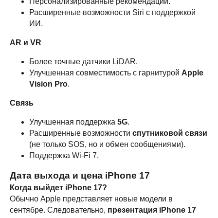
Персонализированные рекомендации.
iPhone
Скидки и акции
Расширенные возможности Siri с поддержкой
MacBook
О компании
ИИ.
iPad
Доставка и оплата
AirPods
Гарантия
AR и VR
Apple Watch
Trade-in и кредит
Более точные датчики LiDAR.
PS5
Новостной блог
Улучшенная совместимость с гарнитурой
Apple
Контакты
Аксессуары
Яндекс
Vision Pro
.
DJI
Связь
Dyson
Улучшенная поддержка
5G
.
Расширенные возможности
спутниковой связи
Способы
Мы в соцсетях:
оплаты:
(не только SOS, но и обмен сообщениями).
Поддержка Wi-Fi 7.
Сургут, проспект Мира 5
+ 7 (3462) 550-677
ТЦ "Никольский" 1 этаж
+ 7 (952) 718-0599
Дата выхода и цена iPhone 17
Ежедневно с 10:00 до 21:00
Заказать обратный звонок
Когда выйдет iPhone 17?
Обычно Apple представляет новые модели в
сентябре. Следовательно,
презентация iPhone 17
proservice.one@mail.ru