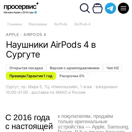
Главная
/
Наушники
/
AirPods
/
AirPods 4
APPLE · AIRPODS 4
Наушники AirPods 4 в
Сургуте
Открытая посадка
Версия с шумоподавлением
Чип H2
Премиум Гарантия 1 год
Рассрочка 0%
С 2016 года
к покупателям, продаём
Сургут, пр. Мира 5, ТЦ «Никольский», 1 этаж · ежедневно
только оригинальные
с настоящей
устройства — Apple, Samsung,
10:00–21:00 · доставка по ХМАО и России
Dyson, DJI и других брендов,
любовью
и оказываем Просервис на
всю жизнь