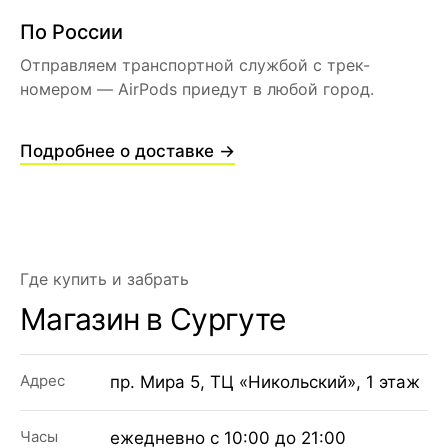
По России
Отправляем транспортной службой с трек-
номером — AirPods приедут в любой город.
Подробнее о доставке →
Где купить и забрать
Категории
Для клиента
Магазин в Сургуте
iPhone
Скидки и акции
MacBook
О компании
iPad
Адрес
пр. Мира 5, ТЦ «Никольский», 1 этаж
Доставка и оплата
AirPods
Гарантия
Apple Watch
Trade-in и кредит
Часы
ежедневно с 10:00 до 21:00
PS5
Новостной блог