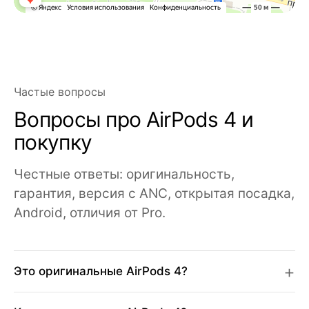
2026 © Магазин Просервис. Сайт носит сугубо информационный
характер и не является публичной офертой, определяемой Статьей
437 (2) ГК РФ. Apple, логотип Apple и изображения Apple являются
зарегистрированными товарными знаками компании Apple Inc. в
США и других странах. App Store является знаком обслуживания
компании Apple Inc. Instagram принадлежит компании Meta,
признанной экстремистской организацией и запрещенной в РФ. Наш
сайт, его материалы, дизайн являются объектами авторского
права. Все права защищены и охраняются законом. Запрещается
Частые вопросы
использование любых материалов сайта без письменного
разрешения правообладателя. При полном или частичом
использовании материалов гиперссылка на https://proservice.one
Вопросы про AirPods 4 и
обязательна.
Политика конфиденциальности
покупку
ИП МИЛЕВИЧ М.С.
ОГРН-324861700073801
ИНН-860202894311
Честные ответы: оригинальность,
гарантия, версия с ANC, открытая посадка,
Android, отличия от Pro.
Это оригинальные AirPods 4?