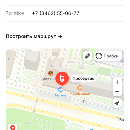
Контакты
Аксессуары
Яндекс
Телефон
+7 (3462) 55-06-77
DJI
Dyson
Построить маршрут →
Способы
Мы в соцсетях:
оплаты:
Сургут, проспект Мира 5
+ 7 (3462) 550-677
ТЦ "Никольский" 1 этаж
+ 7 (952) 718-0599
Ежедневно с 10:00 до 21:00
Заказать обратный звонок
proservice.one@mail.ru
Написать руководству
Перезвоните мне