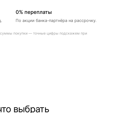
0% переплаты
.
По акции банка-партнёра на рассрочку.
и суммы покупки — точные цифры подскажем при
 что выбрать