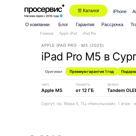
☰ Каталог
iPhone
A
О компании
Блог
Гарантия
Рассрочка
Tr
Главная
/
Apple iPad
/
iPad Pro
APPLE IPAD PRO · M5 (2025)
iPad Pro M5 в Сур
Оригинал
Премиум гарантия 1 год
Подарки
ЧИП
ПАМЯТЬ
ЭКРАН
Apple M5
от 12 ГБ
Tandem OLED
Сургут, пр. Мира 5, ТЦ «Никольский», 1 этаж ·