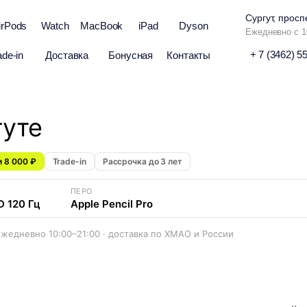
Сургут, просп
irPods
Watch
MacBook
iPad
Dyson
Ежедневно с 1
+ 7 (3462) 5
ade-in
Доставка
Бонусная
Контакты
гуте
 8 000 ₽
Trade-in
Рассрочка до 3 лет
ПЕРО
 120 Гц
Apple Pencil Pro
 ежедневно 10:00–21:00 · доставка по ХМАО и России