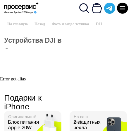
На главную
/
Назад
/
Фото и видео техника
/
DJI
Устройства DJI в
Сургуте
Подарки к
iPhone
Error get alias
Оригинальный
На ваш
Блок питания
2 защитных
выбор
Apple 20W
чехла
Быстрейший
Установим
Премиум
Защитное
доступ на 1 год
стекло
Помощь и
Купон на
Установка
Второе
банков
стекло