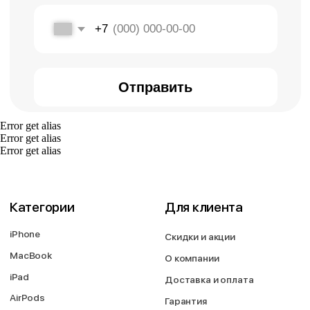
оплаты:
Сургут, проспект Мира 5
+ 7 (3462) 550-677
ТЦ "Никольский" 1 этаж
+ 7 (952) 718-0599
Ежедневно с 10:00 до 21:00
Заказать обратный звонок
proservice.one@mail.ru
Написать руководству
Error get alias
Error get alias
Error get alias
Перезвоните мне
2026 © Магазин Просервис. Сайт носит сугубо информационный
характер и не является публичной офертой, определяемой Статьей
437 (2) ГК РФ. Apple, логотип Apple и изображения Apple являются
зарегистрированными товарными знаками компании Apple Inc. в
США и других странах. App Store является знаком обслуживания
компании Apple Inc. Instagram принадлежит компании Meta,
признанной экстремистской организацией и запрещенной в РФ. Наш
сайт, его материалы, дизайн являются объектами авторского
права. Все права защищены и охраняются законом. Запрещается
использование любых материалов сайта без письменного
разрешения правообладателя. При полном или частичом