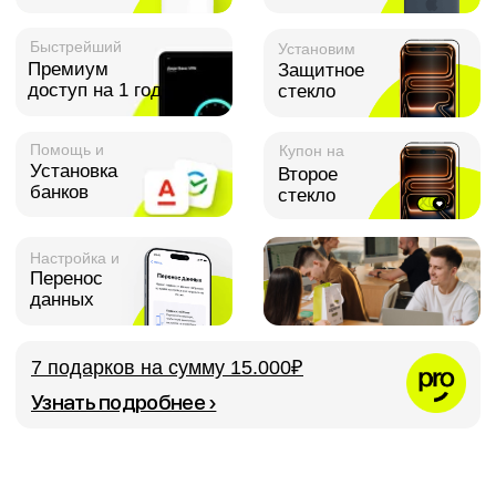
Настройка и
Перенос
данных
7 подарков на сумму 15.000₽
Узнать подробнее ›
С 2016 года
к покупателям, продаём
только оригинальные
с настоящей
устройства — Apple, Samsung,
Dyson, DJI и других брендов,
любовью
и оказываем Просервис на
всю жизнь