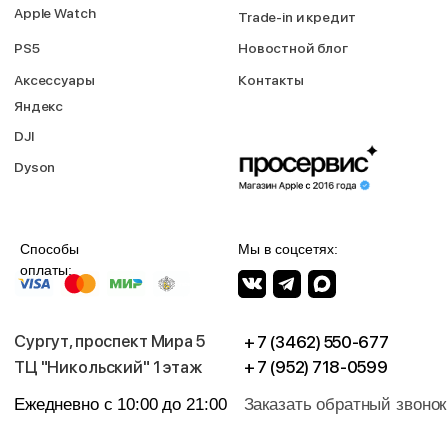
использовании материалов гиперссылка на https://proservice.one
обязательна.
Политика конфиденциальности
ИП МИЛЕВИЧ М.С.
ОГРН-324861700073801
ИНН-860202894311