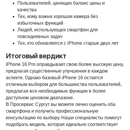
Пользователей, ценящих баланс цены и
ТЦ "Никольский" 1 этаж
+ 7 (952) 718-0599
качества
Ежедневно с 10:00 до 21:00
Заказать обратный звонок
Тех, кому важна хорошая камера без
избыточных функций
proservice.one@mail.ru
Людей, использующих смартфон для
Написать руководству
повседневных задач
Тех, кто обновляется с iPhone старше двух лет
Итоговый вердикт
Перезвоните мне
iPhone 16 Pro оправдывает свою более высокую цену,
предлагая существенные улучшения в каждом
2026 © Магазин Просервис. Сайт носит сугубо информационный
характер и не является публичной офертой, определяемой Статьей
аспекте. Однако базовый iPhone 16 остается
437 (2) ГК РФ. Apple, логотип Apple и изображения Apple являются
отличным выбором для большинства пользователей,
зарегистрированными товарными знаками компании Apple Inc. в
США и других странах. App Store является знаком обслуживания
предлагая все необходимые функции в более
компании Apple Inc. Instagram принадлежит компании Meta,
признанной экстремистской организацией и запрещенной в РФ. Наш
доступном ценовом диапазоне.
сайт, его материалы, дизайн являются объектами авторского
В Просервис Сургут вы можете лично оценить оба
права. Все права защищены и охраняются законом. Запрещается
использование любых материалов сайта без письменного
смартфона и получить профессиональную
разрешения правообладателя. При полном или частичом
использовании материалов гиперссылка на https://proservice.one
консультацию по выбору. Наши специалисты помогут
обязательна.
Политика конфиденциальности
подобрать модель, которая идеально соответствует
ИП МИЛЕВИЧ М.С.