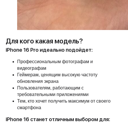
Категории
Для клиента
iPhone
Скидки и акции
Для кого какая модель?
MacBook
О компании
iPad
iPhone 16 Pro идеально подойдет:
Доставка и оплата
AirPods
Гарантия
Apple Watch
Профессиональным фотографам и
Trade-in и кредит
видеографам
PS5
Новостной блог
Геймерам, ценящим высокую частоту
Контакты
Аксессуары
Яндекс
обновления экрана
DJI
Пользователям, работающим с
Dyson
требовательными приложениями
Тем, кто хочет получить максимум от своего
смартфона
Способы
Мы в соцсетях:
оплаты:
iPhone 16 станет отличным выбором для:
Сургут, проспект Мира 5
+ 7 (3462) 550-677