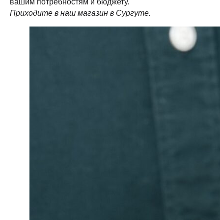
вашим потребностям и бюджету.
ОГРН-324861700073801
ИНН-860202894311
Приходите в наш магазин в Сургуте.