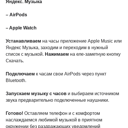
Яндекс. Музыка
iPhone
Скидки и акции
MacBook
О компании
– AirPods
iPad
Доставка и оплата
AirPods
Гарантия
– Apple Watch
Apple Watch
Trade-in и кредит
PS5
Новостной блог
Устанавливаем
на часы приложение Apple Music или
Контакты
Аксессуары
Яндекс Музыка, заходим и переходим в нужный
Яндекс
список с музыкой.
Нажимаем
на еле-заметную кнопку
DJI
Скачать.
Dyson
Подключаем
к часам свои AirPods через пункт
Bluetooth.
Способы
Мы в соцсетях:
оплаты:
Запускаем музыку с часов
и выбираем источником
Сургут, проспект Мира 5
+ 7 (3462) 550-677
звука предварительно подключенные наушники.
ТЦ "Никольский" 1 этаж
+ 7 (952) 718-0599
Ежедневно с 10:00 до 21:00
Заказать обратный звонок
Готово!
Оставляем телефон и с комфортом
наслаждаемся любимой музыкой в приятном
proservice.one@mail.ru
окружении без раздражающих уведомлений