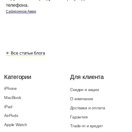
Написать руководству
телефона.
Сабирзянов Амир
Перезвоните мне
2026 © Магазин Просервис. Сайт носит сугубо информационный
характер и не является публичной офертой, определяемой Статьей
437 (2) ГК РФ. Apple, логотип Apple и изображения Apple являются
← Все статьи блога
зарегистрированными товарными знаками компании Apple Inc. в
США и других странах. App Store является знаком обслуживания
компании Apple Inc. Instagram принадлежит компании Meta,
признанной экстремистской организацией и запрещенной в РФ. Наш
сайт, его материалы, дизайн являются объектами авторского
права. Все права защищены и охраняются законом. Запрещается
использование любых материалов сайта без письменного
разрешения правообладателя. При полном или частичом
использовании материалов гиперссылка на https://proservice.one
обязательна.
Политика конфиденциальности
ИП МИЛЕВИЧ М.С.
ОГРН-324861700073801
ИНН-860202894311