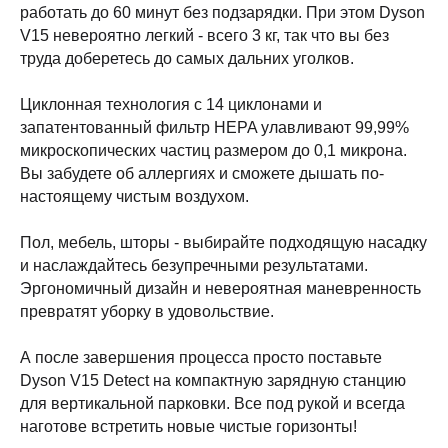
работать до 60 минут без подзарядки. При этом Dyson
V15 невероятно легкий - всего 3 кг, так что вы без
труда доберетесь до самых дальних уголков.
Циклонная технология с 14 циклонами и
запатентованный фильтр HEPA улавливают 99,99%
микроскопических частиц размером до 0,1 микрона.
Вы забудете об аллергиях и сможете дышать по-
настоящему чистым воздухом.
Пол, мебель, шторы - выбирайте подходящую насадку
и наслаждайтесь безупречными результатами.
Категории
Для клиента
Эргономичный дизайн и невероятная маневренность
iPhone
Скидки и акции
превратят уборку в удовольствие.
MacBook
О компании
iPad
Доставка и оплата
А после завершения процесса просто поставьте
AirPods
Гарантия
Dyson V15 Detect на компактную зарядную станцию
Apple Watch
Trade-in и кредит
для вертикальной парковки. Все под рукой и всегда
PS5
Новостной блог
наготове встретить новые чистые горизонты!
Контакты
Аксессуары
Яндекс