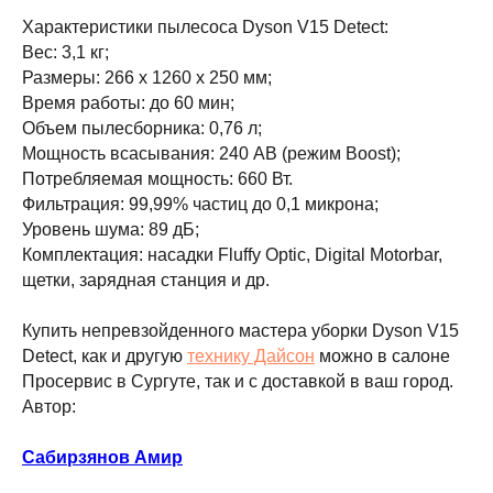
DJI
Характеристики пылесоса Dyson V15 Detect:
Dyson
Вес: 3,1 кг;
Размеры: 266 х 1260 х 250 мм;
Время работы: до 60 мин;
Способы
Мы в соцсетях:
Объем пылесборника: 0,76 л;
оплаты:
Мощность всасывания: 240 АВ (режим Boost);
Потребляемая мощность: 660 Вт.
Сургут, проспект Мира 5
+ 7 (3462) 550-677
Фильтрация: 99,99% частиц до 0,1 микрона;
ТЦ "Никольский" 1 этаж
+ 7 (952) 718-0599
Уровень шума: 89 дБ;
Ежедневно с 10:00 до 21:00
Заказать обратный звонок
Комплектация: насадки Fluffy Optic, Digital Motorbar,
щетки, зарядная станция и др.
proservice.one@mail.ru
Написать руководству
Купить непревзойденного мастера уборки Dyson V15
Detect, как и другую
технику Дайсон
можно в салоне
Просервис в Сургуте, так и с доставкой в ваш город.
Перезвоните мне
Автор:
Сабирзянов Амир
2026 © Магазин Просервис. Сайт носит сугубо информационный
характер и не является публичной офертой, определяемой Статьей
437 (2) ГК РФ. Apple, логотип Apple и изображения Apple являются