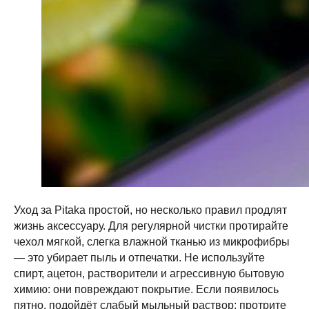
использование любых материалов сайта без письменного
разрешения правообладателя. При полном или частичом
использовании материалов гиперссылка на https://proservice.one
обязательна.
Политика конфиденциальности
ИП МИЛЕВИЧ М.С.
ОГРН-324861700073801
ИНН-860202894311
Уход за Pitaka простой, но несколько правил продлят
жизнь аксессуару. Для регулярной чистки протирайте
чехол мягкой, слегка влажной тканью из микрофибры
— это убирает пыль и отпечатки. Не используйте
спирт, ацетон, растворители и агрессивную бытовую
химию: они повреждают покрытие. Если появилось
пятно, подойдёт слабый мыльный раствор: протрите