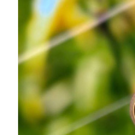
Категории
Для клиента
iPhone
Скидки и акции
MacBook
О компании
iPad
Доставка и оплата
AirPods
Гарантия
Apple Watch
Trade-in и кредит
PS5
Новостной блог
Контакты
Аксессуары
Яндекс
DJI
Dyson