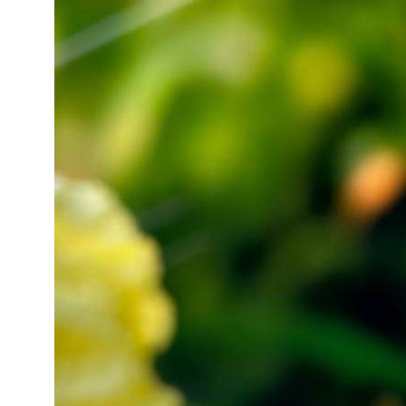
Способы
Мы в соцсетях:
оплаты:
Сургут, проспект Мира 5
+ 7 (3462) 550-677
ТЦ "Никольский" 1 этаж
+ 7 (952) 718-0599
Ежедневно с 10:00 до 21:00
Заказать обратный звонок
proservice.one@mail.ru
Написать руководству
Перезвоните мне
2026 © Магазин Просервис. Сайт носит сугубо информационный
характер и не является публичной офертой, определяемой Статьей
437 (2) ГК РФ. Apple, логотип Apple и изображения Apple являются
зарегистрированными товарными знаками компании Apple Inc. в
США и других странах. App Store является знаком обслуживания
компании Apple Inc. Instagram принадлежит компании Meta,
признанной экстремистской организацией и запрещенной в РФ. Наш
сайт, его материалы, дизайн являются объектами авторского
права. Все права защищены и охраняются законом. Запрещается