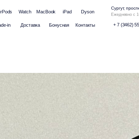
Сургут, просп
irPods
Watch
MacBook
iPad
Dyson
Ежедневно с 1
+ 7 (3462) 5
ade-in
Доставка
Бонусная
Контакты