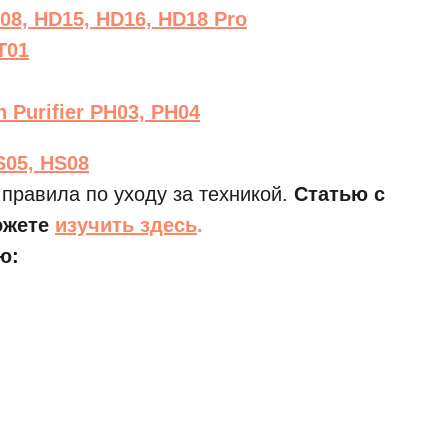
08, HD15, HD16, HD18 Pro
T01
Purifier PH03, PH04
S05, HS08
правила по уходу за техникой.
Статью с
ожете
изучить здесь
.
ю: