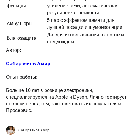
функции
усиление речи, автоматическая
регулировка громкости
5 пар с эффектом памяти для
Амбушюры
лучшей посадки и шумоизоляции
Да, для использования в спорте и
Влагозащита
под дождем
Автор:
Сабирзянов Амир
Категории
Для клиента
Опыт работы:
iPhone
Скидки и акции
MacBook
О компании
Больше 10 лет в рознице электроники,
iPad
Доставка и оплата
специализируется на Apple и Dyson. Лично тестирует
AirPods
Гарантия
новинки перед тем, как советовать их покупателям
Apple Watch
Trade-in и кредит
Просервис.
PS5
Новостной блог
Контакты
Аксессуары
Яндекс
Сабирзянов Амир
DJI