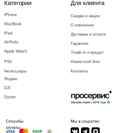
Перезвоните мне
2026 © Магазин Просервис. Сайт носит сугубо информационный
характер и не является публичной офертой, определяемой Статьей
437 (2) ГК РФ. Apple, логотип Apple и изображения Apple являются
зарегистрированными товарными знаками компании Apple Inc. в
США и других странах. App Store является знаком обслуживания
компании Apple Inc. Instagram принадлежит компании Meta,
признанной экстремистской организацией и запрещенной в РФ. Наш
сайт, его материалы, дизайн являются объектами авторского
права. Все права защищены и охраняются законом. Запрещается
использование любых материалов сайта без письменного
разрешения правообладателя. При полном или частичом
использовании материалов гиперссылка на https://proservice.one
обязательна.
Политика конфиденциальности
ИП МИЛЕВИЧ М.С.
ОГРН-324861700073801
ИНН-860202894311