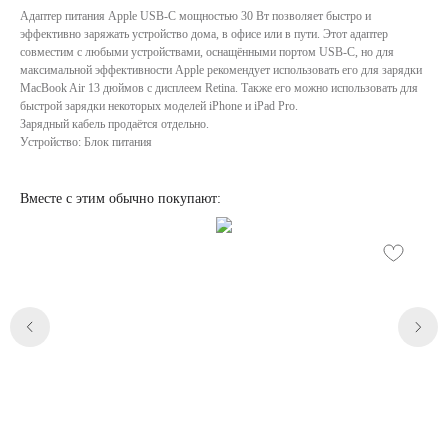
Адаптер питания Apple USB‑C мощностью 30 Вт позволяет быстро и
эффективно заряжать устройство дома, в офисе или в пути. Этот адаптер
совместим с любыми устройствами, оснащёнными портом USB‑C, но для
максимальной эффективности Apple рекомендует использовать его для зарядки
MacBook Air 13 дюймов с дисплеем Retina. Также его можно использовать для
быстрой зарядки некоторых моделей iPhone и iPad Pro.
Зарядный кабель продаётся отдельно.
Устройство: Блок питания
Вместе с этим обычно покупают:
Категории
Для клиента
iPhone
Скидки и акции
MacBook
О компании