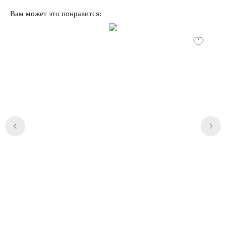
Вам может это понравится:
Категории
Для клиента
iPhone
Скидки и акции
MacBook
О компании