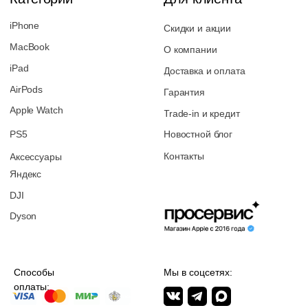
Перезвоните мне
2026 © Магазин Просервис. Сайт носит сугубо информационный
характер и не является публичной офертой, определяемой Статьей
437 (2) ГК РФ. Apple, логотип Apple и изображения Apple являются
зарегистрированными товарными знаками компании Apple Inc. в
США и других странах. App Store является знаком обслуживания
компании Apple Inc. Instagram принадлежит компании Meta,
признанной экстремистской организацией и запрещенной в РФ. Наш
сайт, его материалы, дизайн являются объектами авторского
права. Все права защищены и охраняются законом. Запрещается
использование любых материалов сайта без письменного
разрешения правообладателя. При полном или частичом
использовании материалов гиперссылка на https://proservice.one
обязательна.
Политика конфиденциальности
ИП МИЛЕВИЧ М.С.
ОГРН-324861700073801
ИНН-860202894311