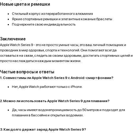
Новые цвета и ремешки
iPhone
Скидки и акции
MacBook
О компании
Стильный корпус из переработанного алюминия
iPad
Доставка и оплата
Яркие спортивные ремешки и элегантные кожаные браслеты
AirPods
Подчеркните свою индивидуальность
Гарантия
Apple Watch
Trade-in и кредит
PS5
Новостной блог
Заключение
Контакты
Аксессуары
Apple Watch Series 9 - это не просто умные часы, это ваш личный помощник и
Яндекс
проводник в мир здоровья, спорта и технологий. Они помогают всегда
оставаться на связи, следить за своим здоровьем, достигать спортивных целей и
DJI
просто наслаждаться каждым моментом жизни.
Dyson
Частые вопросы и ответы
1. Совместимы ли Apple Watch Series 9 с Android-смартфонами?
Способы оплаты:
Мы в соцсетях:
Нет, Apple Watch работают только с iPhone.
Сургут, проспект Мира 5
+ 7 (3462) 550-677
2. Можно ли использовать Apple Watch Series 9 для плавания?
ТЦ "Никольский" 1 этаж
+ 7 (952) 718-0599
Да, часы имеют водонепроницаемость до 50 метров и подходят для
Ежедневно с 10:00 до 21:00
Заказать обратный звонок
плавания в бассейне и открытых водоемах.
proservice.one@mail.ru
3. Как долго держат заряд Apple Watch Series 9?