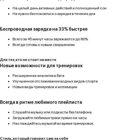
На целый день активных действий и полноценный сон
Не нужно беспокоиться о зарядке в течение дня
Беспроводная зарядка на 33% быстрее
Всего за 45 минут часы заряжаются до 80%
Всегда готовы к новым свершениям
Для тех, кто не стоит на месте
Новые возможности для тренировок
Расширенная аналитика бега
Улучшенное отслеживание водных видов спорта
Новые виды тренировок и мотивации
Всегда в ритме любимого плейлиста
Слушайте музыку или подкасты без телефона
Загружайте любимые треки прямо на часы
Наслаждайтесь музыкой во время тренировок
Категории
Для клиента
Стиль, который говорит сам за себя