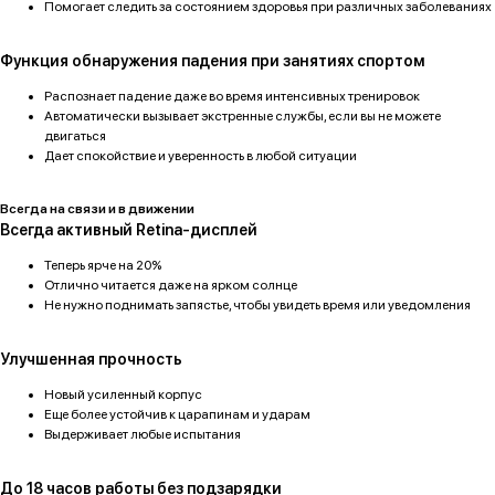
Помогает следить за состоянием здоровья при различных заболеваниях
Функция обнаружения падения при занятиях спортом
Распознает падение даже во время интенсивных тренировок
Автоматически вызывает экстренные службы, если вы не можете
двигаться
Дает спокойствие и уверенность в любой ситуации
Всегда на связи и в движении
Всегда активный Retina-дисплей
Теперь ярче на 20%
Отлично читается даже на ярком солнце
Не нужно поднимать запястье, чтобы увидеть время или уведомления
Улучшенная прочность
Новый усиленный корпус
Еще более устойчив к царапинам и ударам
Выдерживает любые испытания
До 18 часов работы без подзарядки