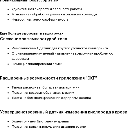
Новый мощный процессор S9 SiP
Удивительная скорость и плавность работы
Мгновенная обработка данных и отклик на команды
Невероятная энергоэффективность
Еще больше здоровья в ваших руках
Слежение за температурой тела
Инновационный датчик для круглосуточного мониторинга
Отслеживание изменений и выявление возможных проблем со
здоровьем
Помощь в планировании семьи
Расширенные возможности приложения "ЭКГ"
Теперь распознает больше видов аритмии
Позволяет вовремя обратиться к врачу
Дает еще больше информации о здоровье сердца
Усовершенствованный датчик измерения кислорода в крови
Более точные и быстрые измерения
Позволяет выявить нарушения дыхания во сне