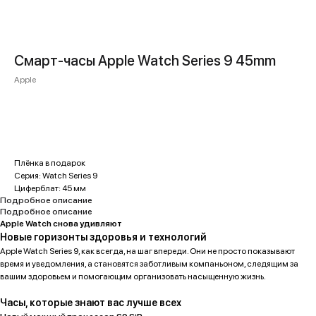
Смарт-часы Apple Watch Series 9 45mm
Apple
Купить
Плёнка в подарок
Серия: Watch Series 9
Циферблат: 45 мм
Подробное описание
Подробное описание
Apple Watch снова удивляют
Новые горизонты здоровья и технологий
Apple Watch Series 9, как всегда, на шаг впереди. Они не просто показывают
время и уведомления, а становятся заботливым компаньоном, следящим за
вашим здоровьем и помогающим организовать насыщенную жизнь.
Часы, которые знают вас лучше всех