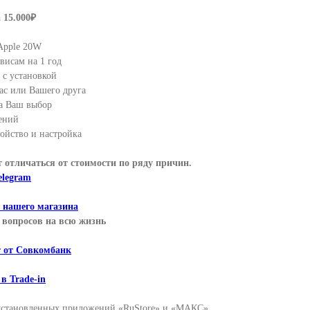
 15.000₽
Apple 20W
висам на 1 год
с установкой
ас или Вашего друга
а Ваш выбор
ений
ойство и настройка
т отличаться от стоимости по ряду причин.
elegram
т нашего магазина
вопросов на всю жизнь
т от Совкомбанк
 в Trade-in
дустановленных приложений «RuStore» и «МАКС».