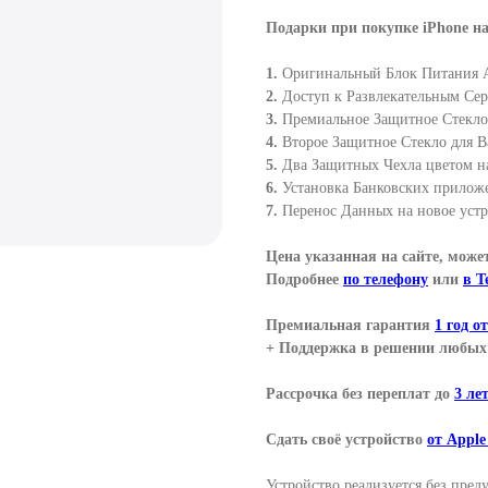
Подарки при покупке iPhone на
1.
Оригинальный Блок Питания 
2.
Доступ к Развлекательным Сер
3.
Премиальное Защитное Стекло 
4.
Второе Защитное Стекло для В
5.
Два Защитных Чехла цветом н
6.
Установка Банковских прилож
7.
Перенос Данных на новое устр
Цена указанная на сайте, може
Подробнее
по телефону
или
в T
Премиальная гарантия
1 год о
+ Поддержка в решении любых 
Рассрочка без переплат до
3 ле
Сдать своё устройство
от Apple
Устройство реализуется без пре