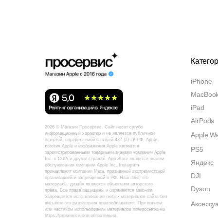
Катего
iPhone
MacBoo
iPad
AirPods
2026 © Магазин Просервис. Сайт носит сугубо
Apple W
информационный характер и не является публичной
офертой, определяемой Статьей 437 (2) ГК РФ. Apple,
логотип Apple и изображения Apple являются
PS5
зарегистрированными товарными знаками компании Apple
Inc. в США и других странах. App Store является знаком
Яндекс
обслуживания компании Apple Inc. Instagram
принадлежит компании Meta, признанной экстремистской
DJI
организацией и запрещенной в РФ. Наш сайт, его
материалы, дизайн являются объектами авторского
Dyson
права. Все права защищены и охраняются законом.
Запрещается использование любых материалов сайта без
Аксессу
письменного разрешения правообладателя. При полном
или частичом использовании материалов гиперссылка на
https://proservice.one обязательна.