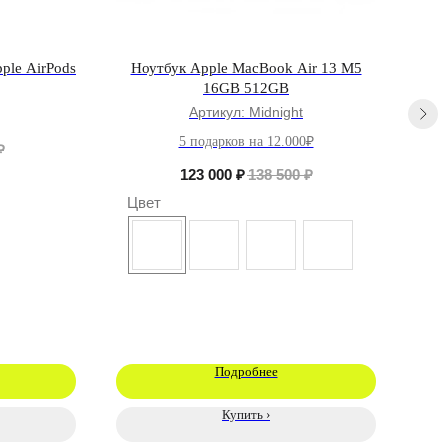
ple AirPods
Ноутбук Apple MacBook Air 13 M5
См
16GB 512GB
Артикул:
Midnight
5 подарков на 12.000₽
₽
123 000
₽
138 500
₽
Цвет
Цв
Подробнее
Купить ›