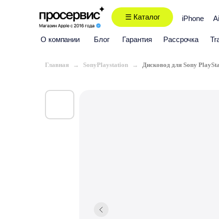
☰ Каталог
iPhone
A
О компании
Блог
Гарантия
Рассрочка
Tr
Главная
SonyPlaystation
Дисковод для Sony PlayStat