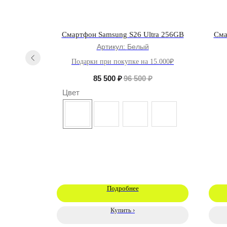
le AirPods
Смартфон Samsung S26 Ultra 256GB
Сма
Артикул:
Белый
Подарки при покупке на 15.000₽
₽
85 500
₽
96 500
₽
Цвет
Подробнее
Купить ›