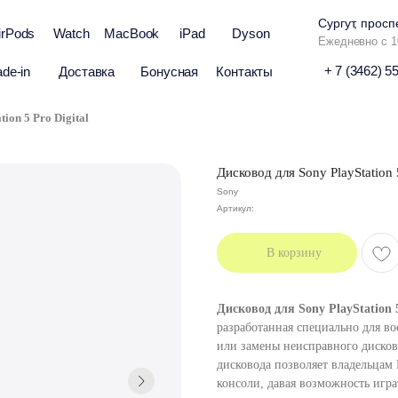
Сургут, просп
irPods
Watch
MacBook
iPad
Dyson
Ежедневно с 1
+ 7 (3462) 5
ade-in
Доставка
Бонусная
Контакты
ion 5 Pro Digital
Дисковод для Sony PlayStation 5
Sony
Артикул:
В корзину
Дисковод для Sony PlayStation 
разработанная специально для во
или замены неисправного дисков
дисковода позволяет владельцам 
консоли, давая возможность игра