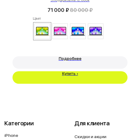
характер и не является публичной офертой, определяемой Статьей
437 (2) ГК РФ. Apple, логотип Apple и изображения Apple являются
зарегистрированными товарными знаками компании Apple Inc. в США и
71 000
₽
80 000
₽
других странах. App Store является знаком обслуживания компании
Apple Inc. Instagram принадлежит компании Meta, признанной
Цвет
экстремистской организацией и запрещенной в РФ. Наш сайт, его
материалы, дизайн являются объектами авторского права. Все права
защищены и охраняются законом. Запрещается использование любых
материалов сайта без письменного разрешения правообладателя. При
полном или частичом использовании материалов гиперссылка на
https://proservice.one обязательна.
Политика конфиденциальности
ИП МИЛЕВИЧ М.С.
Подробнее
ОГРН-324861700073801
ИНН-860202894311
Купить ›