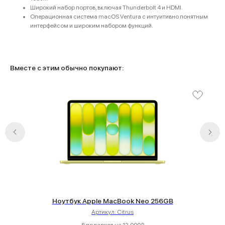
Широкий набор портов, включая Thunderbolt 4 и HDMI.
Яндекс
Операционная система macOS Ventura с интуитивно понятным
DJI
интерфейсом и широким набором функций.
Dyson
Способы оплаты:
Мы в соцсетях:
Вместе с этим обычно покупают:
Сургут, проспект Мира 5
+ 7 (3462) 550-677
ТЦ "Никольский" 1 этаж
+ 7 (952) 718-0599
Ежедневно с 10:00 до 21:00
Заказать обратный звонок
proservice.one@mail.ru
Написать руководству
Перезвоните мне
Ноутбук Apple MacBook Neo 256GB
Артикул:
Citrus
2026 © Магазин Просервис. Сайт носит сугубо информационный
5 подарков на 12.000₽