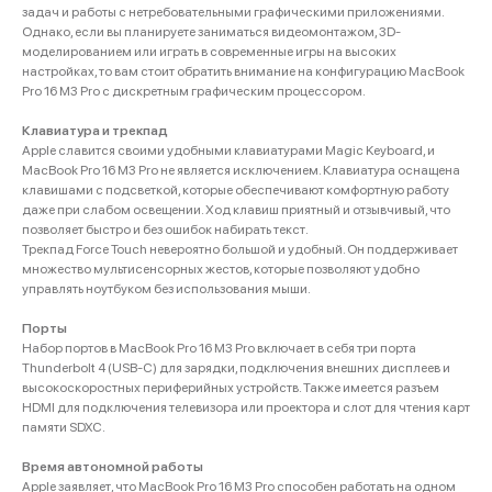
задач и работы с нетребовательными графическими приложениями.
Однако, если вы планируете заниматься видеомонтажом, 3D-
моделированием или играть в современные игры на высоких
настройках, то вам стоит обратить внимание на конфигурацию MacBook
Pro 16 M3 Pro с дискретным графическим процессором.
Клавиатура и трекпад
Apple славится своими удобными клавиатурами Magic Keyboard, и
MacBook Pro 16 M3 Pro не является исключением. Клавиатура оснащена
клавишами с подсветкой, которые обеспечивают комфортную работу
даже при слабом освещении. Ход клавиш приятный и отзывчивый, что
позволяет быстро и без ошибок набирать текст.
Трекпад Force Touch невероятно большой и удобный. Он поддерживает
множество мультисенсорных жестов, которые позволяют удобно
управлять ноутбуком без использования мыши.
Порты
Набор портов в MacBook Pro 16 M3 Pro включает в себя три порта
Thunderbolt 4 (USB-C) для зарядки, подключения внешних дисплеев и
высокоскоростных периферийных устройств. Также имеется разъем
HDMI для подключения телевизора или проектора и слот для чтения карт
памяти SDXC.
Время автономной работы
Apple заявляет, что MacBook Pro 16 M3 Pro способен работать на одном