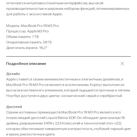
отличается интуитивно понятным интерфейсом, высокой
производительностью и широким набором функций, оптимизированных
для работы с экосистемой Apple.
Модель: MacBook Pro 16 M3 Pro
Процессор: Apple M3 Pro
Объем памяти: 1 TB
Оперативная память: 36 ГБ
Диагональ экрана: 16,2"
Подробное описание
Дизайн
Apple славится своим минималистичным и элегантным дизайном, и
MacBook Pro 16 M3 Pro не является исключением. Корпус выполнен из
высококачественного алюминия, который ощущается прочным и легким.
Ноутбук доступен в двух цветах: космический серый и серебристый.
Дисплей
Одним из главных преимуществ MacBook Pro 16 M3 Pro является его
потрясающий дисплей Liquid Retina XDR. Он обладает диагональю 16
дюйма, разрешением 3456 x 2234 пикселей и технологией mini-LED,
которая обеспечивает невероятную контрастность, глубокий черный цвет
и яркие, реалистичные цвета.