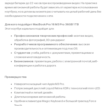
заряде батареи до 22 часов при воспроизведении видео. На практике
время автономной работы будет зависеть от характера использования
ноутбука, но в целом вы можете рассчитывать на целый рабочий день без
необходимости подключения к сети.
Для кого подойдет MacBook Pro 16 M3 Pro 36GB 1TB
Этот ноутбук идеально подойдет для:
Профессионалов творческих профессий:
монтаж видео,
обработка фотографий, 3D-рендеринг.
Разработчиков программного обеспечения:
высокая
производительность и оптимизация под macOS.
Студентов:
учеба, работа с документами, презентациями и
сложная многозадачность.
Бизнесменов:
презентации, работа с электронной почтой, веб-
конференции и работа в дороге.
Категории
Для клиента
iPhone
Скидки и акции
Преимущества
MacBook
О компании
iPad
Невероятно мощный чип Apple M3 Pro.
Доставка и оплата
Потрясающий дисплей Liquid Retina XDR с технологией mini-LED.
AirPods
Гарантия
Компактный и легкий дизайн.
Apple Watch
Trade-in и кредит
Длительное время автономной работы.
PS5
Новостной блог
Удобная клавиатура Magic Keyboard и большой трекпад Force
Touch.
Контакты
Аксессуары