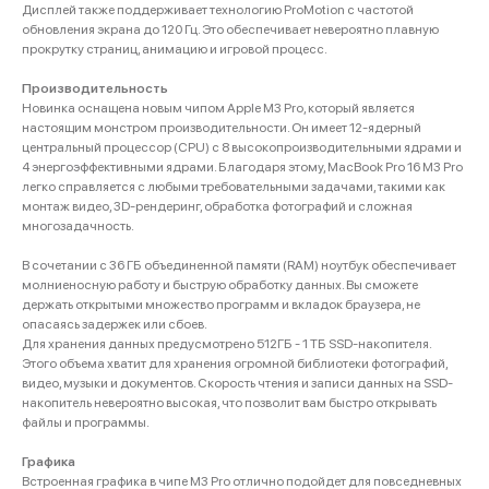
Дисплей также поддерживает технологию ProMotion с частотой
обновления экрана до 120 Гц. Это обеспечивает невероятно плавную
прокрутку страниц, анимацию и игровой процесс.
Производительность
Новинка оснащена новым чипом Apple M3 Pro, который является
настоящим монстром производительности. Он имеет 12-ядерный
центральный процессор (CPU) с 8 высокопроизводительными ядрами и
4 энергоэффективными ядрами. Благодаря этому, MacBook Pro 16 M3 Pro
легко справляется с любыми требовательными задачами, такими как
монтаж видео, 3D-рендеринг, обработка фотографий и сложная
многозадачность.
В сочетании с 36 ГБ объединенной памяти (RAM) ноутбук обеспечивает
молниеносную работу и быструю обработку данных. Вы сможете
держать открытыми множество программ и вкладок браузера, не
опасаясь задержек или сбоев.
Для хранения данных предусмотрено 512ГБ - 1 ТБ SSD-накопителя.
Этого объема хватит для хранения огромной библиотеки фотографий,
видео, музыки и документов. Скорость чтения и записи данных на SSD-
накопитель невероятно высокая, что позволит вам быстро открывать
файлы и программы.
Графика
Встроенная графика в чипе M3 Pro отлично подойдет для повседневных