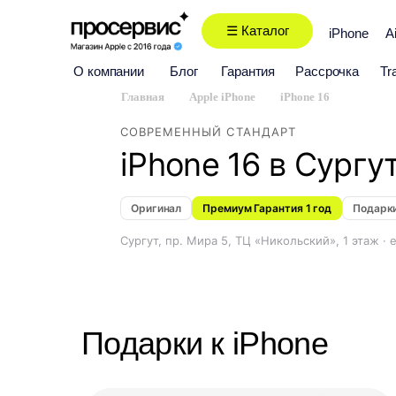
☰ Каталог
iPhone
A
О компании
Блог
Гарантия
Рассрочка
Tr
Главная
/
Apple iPhone
/
iPhone 16
СОВРЕМЕННЫЙ СТАНДАРТ
iPhone 16 в Сургу
Оригинал
Премиум Гарантия 1 год
Подарк
Сургут, пр. Мира 5, ТЦ «Никольский», 1 этаж ·
Подарки к iPhone