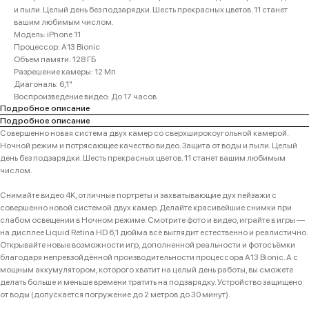
и пыли. Целый день без подзарядки. Шесть прекрасных цветов. 11 станет
вашим любимым числом.
Модель: iPhone 11
Процессор: A13 Bionic
Объем памяти: 128 ГБ
Разрешение камеры: 12 Мп
Диагональ: 6,1"
Воспроизведение видео: До 17 часов
Подробное описание
Подробное описание
Совершенно новая система двух камер со сверхширокоугольной камерой.
Ночной режим и потрясающее качество видео. Защита от воды и пыли. Целый
день без подзарядки. Шесть прекрасных цветов. 11 станет вашим любимым
числом.
Снимайте видео 4K, отличные портреты и захватывающие дух пейзажи с
совершенно новой системой двух камер. Делайте красивейшие снимки при
слабом освещении в Ночном режиме. Смотрите фото и видео, играйте в игры —
на дисплее Liquid Retina HD 6,1 дюйма всё выглядит естественно и реалистично.
Открывайте новые возможности игр, дополненной реальности и фотосъёмки
благодаря непревзойдённой производительности процессора A13 Bionic. А с
мощным аккумулятором, которого хватит на целый день работы, вы сможете
делать больше и меньше времени тратить на подзарядку. Устройство защищено
от воды (допускается погружение до 2 метров до 30 минут).