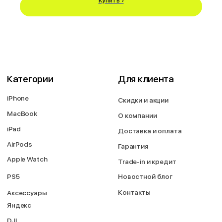
Купить ›
Перезвоните мне
2026 © Магазин Просервис. Сайт носит сугубо информационный
характер и не является публичной офертой, определяемой Статьей
437 (2) ГК РФ. Apple, логотип Apple и изображения Apple являются
зарегистрированными товарными знаками компании Apple Inc. в США и
других странах. App Store является знаком обслуживания компании
Apple Inc. Instagram принадлежит компании Meta, признанной
экстремистской организацией и запрещенной в РФ. Наш сайт, его
материалы, дизайн являются объектами авторского права. Все права
защищены и охраняются законом. Запрещается использование любых
материалов сайта без письменного разрешения правообладателя. При
полном или частичом использовании материалов гиперссылка на
https://proservice.one обязательна.
Политика конфиденциальности
ИП МИЛЕВИЧ М.С.
ОГРН-324861700073801
ИНН-860202894311