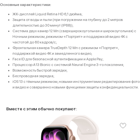
Основные характеристики:
ЖК-дисплей Liquid Retina HD 6,1 дюйма;
Защита от воды и пыли (при погружении на глубину до 2 метров
длительностью до 30 минут (IP68));
Система двух камер 12 Мп (сверхширокоугольная и широкоугольная) с
Ночным режимом, режимом «Портрет» и поддержкой видео 4K с
частотой до 60 кадров/с;
Фронтальная камера TrueDepth 12 Мп с режимом «Портрет»,
поддержкой видео 4K и замедленного видео;
Face ID для безопасной аутентификации и Apple Pay;
Процессор A13 Bionic с системой Neural Engine 3-го поколения;
Возможность быстрой зарядки;
Беспроводная зарядка;
iOS 13 с тёмным режимом, новыми инструментами редактирования фото
и видео и совершенно новыми функциями защиты конфиденциальности.
Вместе с этим обычно покупают:
Категории
Для клиента
iPhone
Скидки и акции
MacBook
О компании
iPad
Доставка и оплата