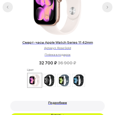
AirPods
Гарантия
Apple Watch
Trade-in и кредит
PS5
Новостной блог
Контакты
Аксессуары
Яндекс
DJI
Dyson
Смарт-часы Apple Watch Series 11 42mm
Артикул:
Rose Gold
Способы оплаты:
Мы в соцсетях:
Плёнка в подарок
32 700
₽
36 900
₽
Сургут, проспект Мира 5
Цвет
+ 7 (3462) 550-677
ТЦ "Никольский" 1 этаж
+ 7 (952) 718-0599
Ежедневно с 10:00 до 21:00
Заказать обратный звонок
proservice.one@mail.ru
Написать руководству
Подробнее