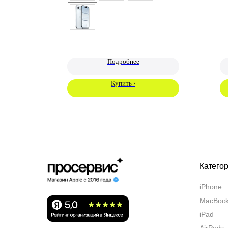
Подробнее
Купить ›
Катего
iPhone
MacBoo
iPad