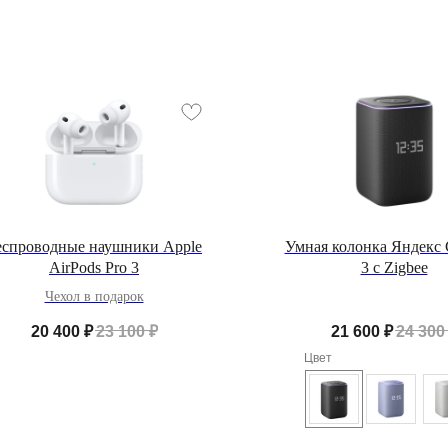
еспроводные наушники Apple
Умная колонка Яндекс
AirPods Pro 3
3 с Zigbee
Чехол в подарок
20 400
₽
23 100
₽
21 600
₽
24 300
Цвет