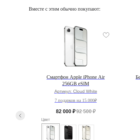
Вместе с этим обычно покупают:
ne 17
Смартфон Apple iPhone Air
Б
256GB eSIM
r
Артикул:
Cloud White
0₽
7 подарков на 15.000₽
₽
82 000
₽
92 500
₽
Цвет