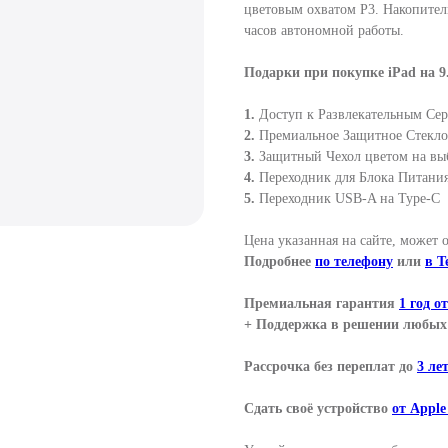
цветовым охватом P3. Накопитель
часов автономной работы.
Подарки при покупке iPad на 9
1.
Доступ к Развлекательным Сер
2.
Премиальное Защитное Стекло 
3.
Защитный Чехол цветом на вы
4.
Переходник для Блока Питани
5.
Переходник USB-A на Type-C
Цена указанная на сайте, может 
Подробнее
по телефону
или
в T
Премиальная гарантия
1 год о
+ Поддержка в решении любых 
Рассрочка без переплат до
3 ле
Сдать своё устройство
от Apple