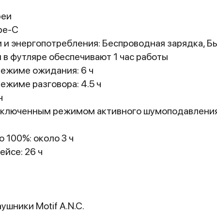
реи
pe-C
 и энергопотребления: Беспроводная зарядка, Б
 в футляре обеспечивают 1 час работы
режиме ожидания: 6 ч
ежиме разговора: 4.5 ч
ч
включенным режимом активного шумоподавления с 
 100%: около 3 ч
ейсе: 26 ч
шники Motif A.N.C.