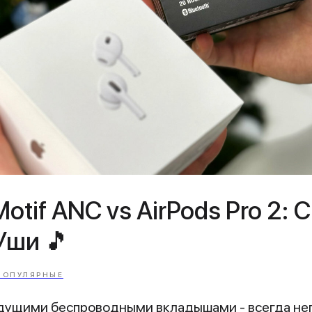
Motif ANC vs AirPods Pro 2:
Уши 🎵
ПОПУЛЯРНЫЕ
дущими беспроводными вкладышами - всегда неп