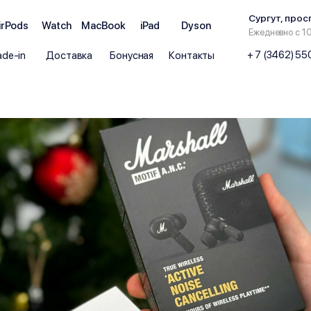
Сургут, прос
irPods
Watch
MacBook
iPad
Dyson
Ежедневно с 1
+ 7 (3462) 5
ade-in
Доставка
Бонусная
Контакты