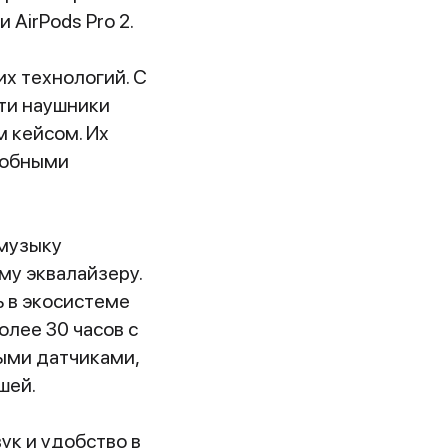
 AirPods Pro 2.
их технологий. С
ти наушники
м кейсом. Их
добными
 музыку
у эквалайзеру.
ь в экосистеме
олее 30 часов с
ыми датчиками,
шей.
ук и удобство в