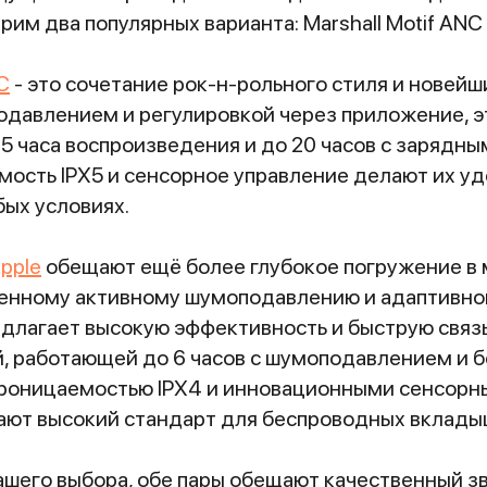
им два популярных варианта: Marshall Motif ANC и
C
- это сочетание рок-н-рольного стиля и новейш
давлением и регулировкой через приложение, э
5 часа воспроизведения и до 20 часов с зарядны
ость IPX5 и сенсорное управление делают их у
бых условиях.
Apple
обещают ещё более глубокое погружение в
енному активному шумоподавлению и адаптивном
едлагает высокую эффективность и быструю связ
й, работающей до 6 часов с шумоподавлением и б
роницаемостью IPX4 и инновационными сенсорн
адают высокий стандарт для беспроводных вклады
ашего выбора, обе пары обещают качественный зв