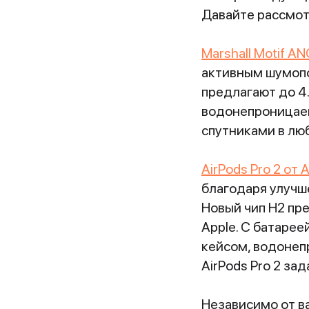
Давайте рассмотр
Marshall Motif AN
активным шумопо
предлагают до 4.
водонепроницаем
спутниками в лю
AirPods Pro 2 от 
благодаря улучш
Новый чип H2 пр
Apple. С батарее
кейсом, водонеп
AirPods Pro 2 з
Независимо от в