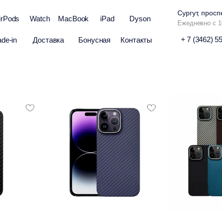
Сургут, просп
irPods
Watch
MacBook
iPad
Dyson
Ежедневно с 1
+ 7 (3462) 5
ade-in
Доставка
Бонусная
Контакты