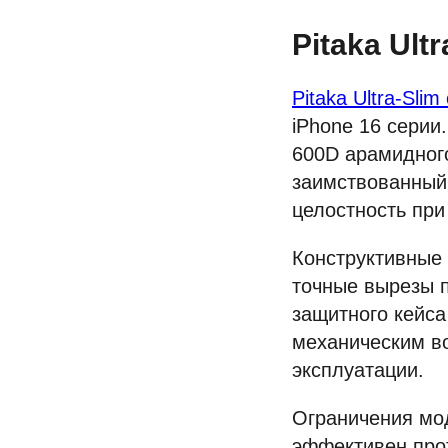
Pitaka Ul
Pitaka Ultra-Slim
iPhone 16 серии
600D арамидного
заимствованный 
целостность пр
Конструктивные
точные вырезы п
защитного кейса
механическим в
эксплуатации.
Ограничения мод
эффективен прот