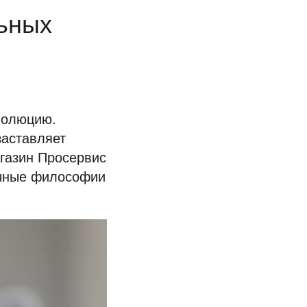
ьных
волюцию.
заставляет
газин Просервис
ичные философии