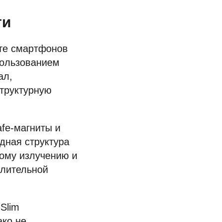
ти
те смартфонов
пользованием
ал,
структурную
fe-магниты и
дная структура
вому излучению и
длительной
Slim
ако не