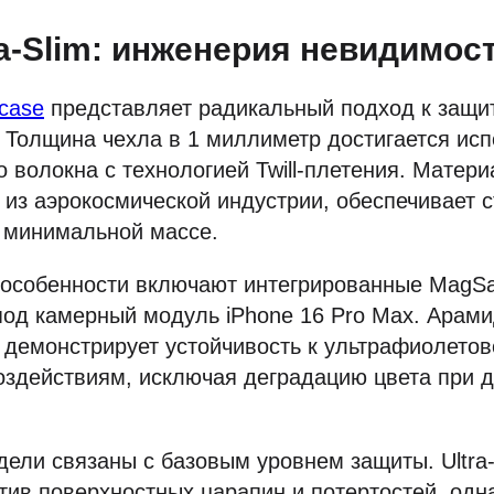
tra-Slim: инженерия невидимос
 case
представляет радикальный подход к защи
. Толщина чехла в 1 миллиметр достигается ис
 волокна с технологией Twill-плетения. Матери
из аэрокосмической индустрии, обеспечивает 
и минимальной массе.
 особенности включают интегрированные MagSa
од камерный модуль iPhone 16 Pro Max. Арами
 демонстрирует устойчивость к ультрафиолето
оздействиям, исключая деградацию цвета при 
ели связаны с базовым уровнем защиты. Ultra-
ив поверхностных царапин и потертостей, одн