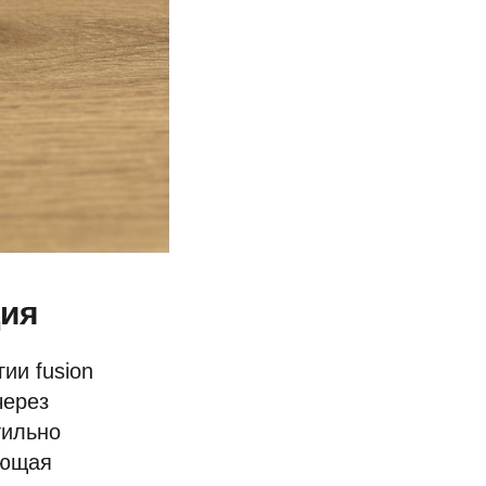
ция
ии fusion
через
тильно
ающая