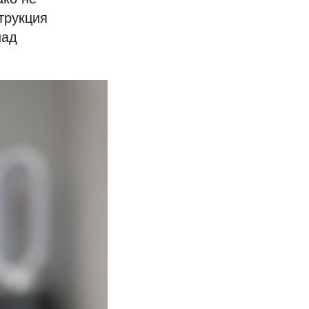
трукция
над