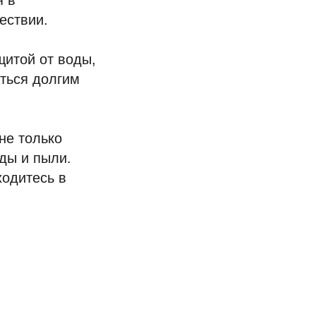
я в
ествии.
щитой от воды,
аться долгим
не только
оды и пыли.
ходитесь в