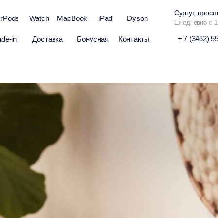
Сургут, просп
irPods
Watch
MacBook
iPad
Dyson
Ежедневно с 1
+ 7 (3462) 5
ade-in
Доставка
Бонусная
Контакты