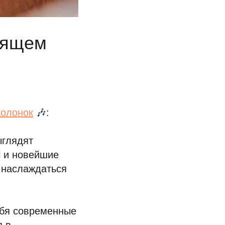
оящем
колонок
🎶:
ыглядят
l и новейшие
 наслаждаться
себя современные