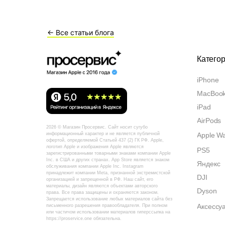
← Все статьи блога
Катего
iPhone
MacBoo
iPad
AirPods
2026 © Магазин Просервис. Сайт носит сугубо
Apple W
информационный характер и не является публичной
офертой, определяемой Статьей 437 (2) ГК РФ. Apple,
логотип Apple и изображения Apple являются
PS5
зарегистрированными товарными знаками компании Apple
Inc. в США и других странах. App Store является знаком
Яндекс
обслуживания компании Apple Inc. Instagram
принадлежит компании Meta, признанной экстремистской
DJI
организацией и запрещенной в РФ. Наш сайт, его
материалы, дизайн являются объектами авторского
Dyson
права. Все права защищены и охраняются законом.
Запрещается использование любых материалов сайта без
Аксессу
письменного разрешения правообладателя. При полном
или частичом использовании материалов гиперссылка на
https://proservice.one обязательна.