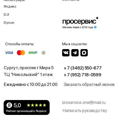
2026 © Магазин Просервис. Сайт носит сугубо информационный
характер и не является публичной офертой, определяемой Статьей
437 (2) ГК РФ. Apple, логотип Apple и изображения Apple являются
зарегистрированными товарными знаками компании Apple Inc. в США и
других странах. App Store является знаком обслуживания компании
Apple Inc. Instagram принадлежит компании Meta, признанной
экстремистской организацией и запрещенной в РФ. Наш сайт, его
материалы, дизайн являются объектами авторского права. Все права
защищены и охраняются законом. Запрещается использование любых
материалов сайта без письменного разрешения правообладателя. При
полном или частичом использовании материалов гиперссылка на
https://proservice.one обязательна.
Политика конфиденциальности
ИП МИЛЕВИЧ М.С.
ОГРН-324861700073801
ИНН-860202894311