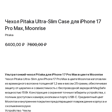
Чехол Pitaka Ultra-Slim Case для iPhone 17
Pro Max, Moonrise
Pitaka
6400,00
₽
7600,00
₽
Купить
Ультратонкий чехол Pitaka для iPhone 17 Pro Max в цвете Moonrise
Чехол Pitaka Ultra-Slim для iPhone 17 Pro Max в цвете Moonrise изготовлен
из арамидного волокна толщиной 1,2 мм и весом 25 грамм, обеспечивая
Категории
Для клиента
защиту от царапин и совместимость с беспроводной зарядкой MagSafe
мощностью 15 Вт. Конструкция сохраняет точные габариты устройства, с
iPhone
Скидки и акции
полным доступом к камере, кнопкам и порту USB-C. Градиентный цвет
MacBook
О компании
Moonrise и внутреннее покрытие предотвращают повреждение корпуса и
iPad
Доставка и оплата
скольжение в руке.
Устройство: Чехлы
AirPods
Гарантия