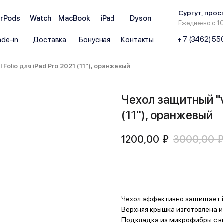
Сургут, прос
irPods
Watch
MacBook
iPad
Dyson
Ежедневно с 1
+ 7 (3462) 5
ade-in
Доставка
Бонусная
Контакты
Folio для iPad Pro 2021 (11''), оранжевый
Чехол защитный "vl
(11''), оранжевый
1200,00
₽
3000,00
Купить
Чехол эффективно защищает i
Верхняя крышка изготовлена из
Подкладка из микрофибры с в