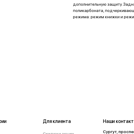
дополнительную защиту. Задня
поликарбоната, подчеркивающ
режима: режим книжки и режи
рии
Для клиента
Наши контак
Сургут, проспе
Скидки и акции