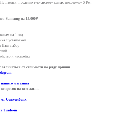
2 ГБ памяти, продвинутую систему камер, поддержку S Pen
ов Samsung на 15.000₽
висам на 1 год
нка с установкой
а Ваш выбор
ений
ойство и настройка
т отличаться от стоимости по ряду причин.
elegram
т нашего магазина
вопросов на всю жизнь
т от Совкомбанк
 в Trade-in