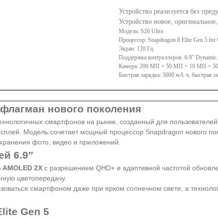
Устройство реализуется без пре
Устройство новое, оригинальное
Модель: S26 Ultra
Процессор: Snapdragon 8 Elite Gen 5 for
Экран: 120 Гц
Поддержка контроллеров: 6.9″ Dynamic
Камера: 200 МП + 50 МП + 10 МП + 50
Быстрая зарядка: 5000 мА·ч, быстрая за
 флагман нового поколения
технологичных смартфонов на рынке, созданный для пользователе
плей. Модель сочетает мощный процессор Snapdragon нового пок
 хранения фото, видео и приложений.
й 6.9″
c AMOLED 2X
с разрешением QHD+ и адаптивной частотой обновл
нную цветопередачу.
оваться смартфоном даже при ярком солнечном свете, а технологи
ite Gen 5