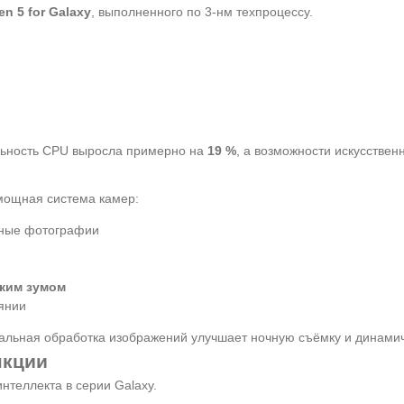
en 5 for Galaxy
, выполненного по 3-нм техпроцессу.
ьность CPU выросла примерно на
19 %
, а возможности искусствен
 мощная система камер:
ные фотографии
ским зумом
янии
уальная обработка изображений улучшает ночную съёмку и динами
нкции
нтеллекта в серии Galaxy.