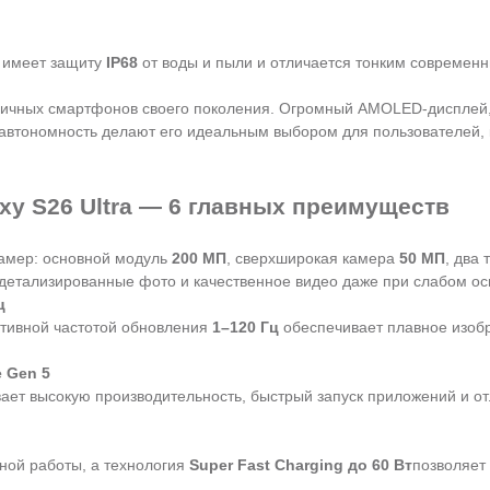
 имеет защиту
IP68
от воды и пыли и отличается тонким современ
логичных смартфонов своего поколения. Огромный AMOLED-диспле
 автономность делают его идеальным выбором для пользователей, 
xy S26 Ultra — 6 главных преимуществ
амер: основной модуль
200 МП
, сверхширокая камера
50 МП
, два
ь детализированные фото и качественное видео даже при слабом о
ц
тивной частотой обновления
1–120 Гц
обеспечивает плавное изоб
 Gen 5
вает высокую производительность, быстрый запуск приложений и о
ной работы, а технология
Super Fast Charging до 60 Вт
позволяет