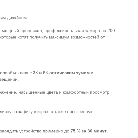
ным дизайном.
й, мощный процессор, профессиональная камера на 200
которые хотят получить максимум возможностей от
 телеобъектива с
3× и 5× оптическим зумом
и
свещении.
ражение, насыщенные цвета и комфортный просмотр
тличную графику в играх, а также повышенную
 зарядить устройство примерно до
75 % за 30 минут
.