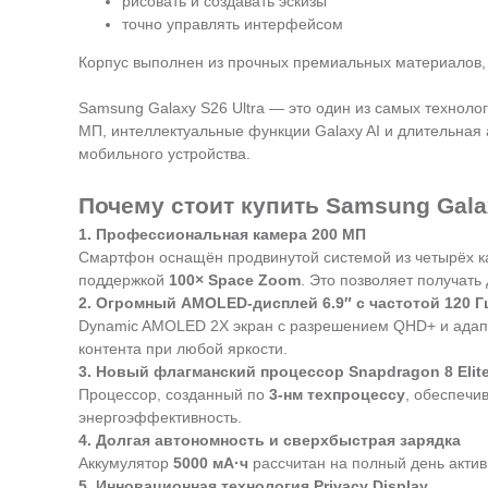
рисовать и создавать эскизы
точно управлять интерфейсом
Корпус выполнен из прочных премиальных материалов,
Samsung Galaxy S26 Ultra — это один из самых техно
МП, интеллектуальные функции Galaxy AI и длительная
мобильного устройства.
Почему стоит купить Samsung Gala
1. Профессиональная камера 200 МП
Смартфон оснащён продвинутой системой из четырёх к
поддержкой
100× Space Zoom
. Это позволяет получат
2. Огромный AMOLED-дисплей 6.9″ с частотой 120 Г
Dynamic AMOLED 2X экран с разрешением QHD+ и адап
контента при любой яркости.
3. Новый флагманский процессор Snapdragon 8 Elite
Процессор, созданный по
3-нм техпроцессу
, обеспечи
энергоэффективность.
4. Долгая автономность и сверхбыстрая зарядка
Аккумулятор
5000 мА·ч
рассчитан на полный день актив
5. Инновационная технология Privacy Display