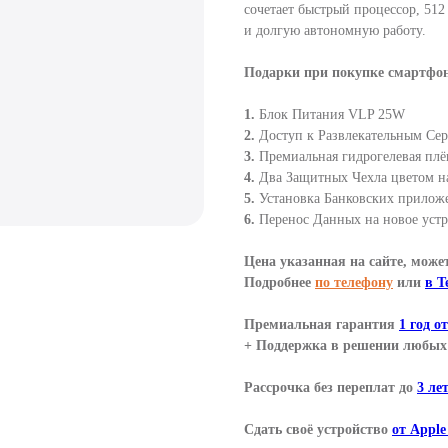
сочетает быстрый процессор, 51
и долгую автономную работу.
Подарки при покупке смартфон
1.
Блок Питания VLP 25W
2.
Доступ к Развлекательным Сер
3.
Премиальная гидрогелевая плё
4.
Два Защитных Чехла цветом н
5.
Установка Банковских прилож
6.
Перенос Данных на новое устр
Цена указанная на сайте, може
Подробнее
по телефону
или
в T
Премиальная гарантия
1 год о
+ Поддержка в решении любых 
Рассрочка без переплат до
3 ле
Сдать своё устройство
от Apple