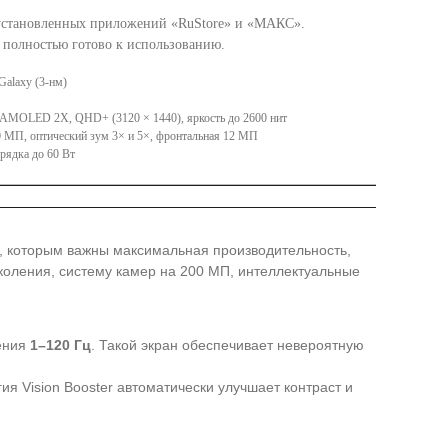
дустановленных приложений «RuStore» и «МАКС».
, полностью готово к использованию.
 Galaxy (3-нм)
 AMOLED 2X, QHD+ (3120 × 1440), яркость до 2600 нит
 МП, оптический зум 3× и 5×, фронтальная 12 МП
рядка до 60 Вт
й, которым важны максимальная производительность,
оления, систему камер на 200 МП, интеллектуальные
ения
1–120 Гц
. Такой экран обеспечивает невероятную
я Vision Booster автоматически улучшает контраст и