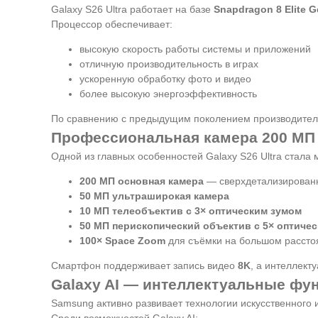
Galaxy S26 Ultra работает на базе
Snapdragon 8 Elite G
Процессор обеспечивает:
высокую скорость работы системы и приложений
отличную производительность в играх
ускоренную обработку фото и видео
более высокую энергоэффективность
По сравнению с предыдущим поколением производител
Профессиональная камера 200 МП
Одной из главных особенностей Galaxy S26 Ultra стала
200 МП основная камера
— сверхдетализирован
50 МП ультраширокая камера
10 МП телеобъектив с 3× оптическим зумом
50 МП перископический объектив с 5× оптиче
100× Space Zoom
для съёмки на большом рассто
Смартфон поддерживает запись видео
8K
, а интеллект
Galaxy AI — интеллектуальные фу
Samsung активно развивает технологии искусственного и