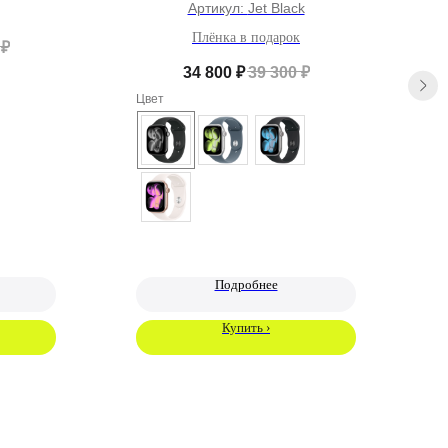
Артикул:
Jet Black
Плёнка в подарок
₽
34 800
₽
39 300
₽
Цвет
Ц
Подробнее
Купить ›