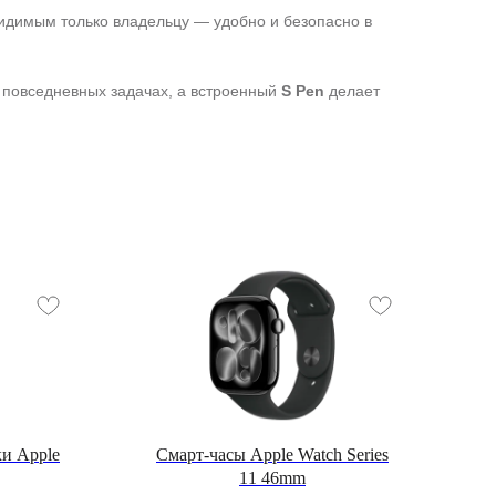
видимым только владельцу — удобно и безопасно в
 повседневных задачах, а встроенный
S Pen
делает
и Apple
Смарт-часы Apple Watch Series
Н
11 46mm