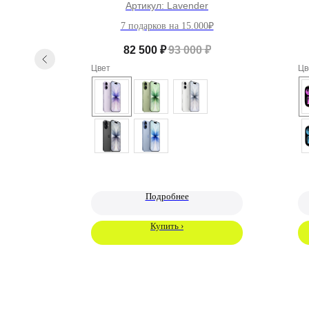
Артикул:
Lavender
7 подарков на 15.000₽
₽
82 500
₽
93 000
₽
Цвет
Цв
Подробнее
Купить ›