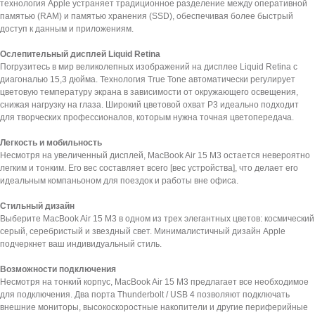
технология Apple устраняет традиционное разделение между оперативной
памятью (RAM) и памятью хранения (SSD), обеспечивая более быстрый
доступ к данным и приложениям.
Ослепительный дисплей Liquid Retina
Погрузитесь в мир великолепных изображений на дисплее Liquid Retina с
диагональю 15,3 дюйма. Технология True Tone автоматически регулирует
цветовую температуру экрана в зависимости от окружающего освещения,
снижая нагрузку на глаза. Широкий цветовой охват P3 идеально подходит
для творческих профессионалов, которым нужна точная цветопередача.
Легкость и мобильность
Несмотря на увеличенный дисплей, MacBook Air 15 M3 остается невероятно
легким и тонким. Его вес составляет всего [вес устройства], что делает его
идеальным компаньоном для поездок и работы вне офиса.
Стильный дизайн
Выберите MacBook Air 15 M3 в одном из трех элегантных цветов: космический
серый, серебристый и звездный свет. Минималистичный дизайн Apple
подчеркнет ваш индивидуальный стиль.
Возможности подключения
Несмотря на тонкий корпус, MacBook Air 15 M3 предлагает все необходимое
для подключения. Два порта Thunderbolt / USB 4 позволяют подключать
внешние мониторы, высокоскоростные накопители и другие периферийные