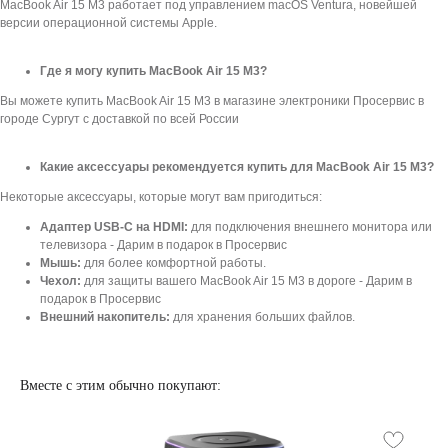
Apple Watch
Trade-in и кредит
MacBook Air 15 M3 работает под управлением macOS Ventura, новейшей
версии операционной системы Apple.
PS5
Новостной блог
Контакты
Аксессуары
Яндекс
Где я могу купить MacBook Air 15 M3?
DJI
Вы можете купить MacBook Air 15 M3 в магазине электроники Просервис в
Dyson
городе Сургут с доставкой по всей России
Какие аксессуары рекомендуется купить для MacBook Air 15 M3?
Способы
Мы в соцсетях:
оплаты:
Некоторые аксессуары, которые могут вам пригодиться:
Адаптер USB-C на HDMI:
для подключения внешнего монитора или
Сургут, проспект Мира 5
+ 7 (3462) 550-677
телевизора - Дарим в подарок в Просервис
ТЦ "Никольский" 1 этаж
+ 7 (952) 718-0599
Мышь:
для более комфортной работы.
Ежедневно с 10:00 до 21:00
Заказать обратный звонок
Чехол:
для защиты вашего MacBook Air 15 M3 в дороге - Дарим в
подарок в Просервис
Внешний накопитель:
для хранения больших файлов.
proservice.one@mail.ru
Написать руководству
Вместе с этим обычно покупают:
Перезвоните мне