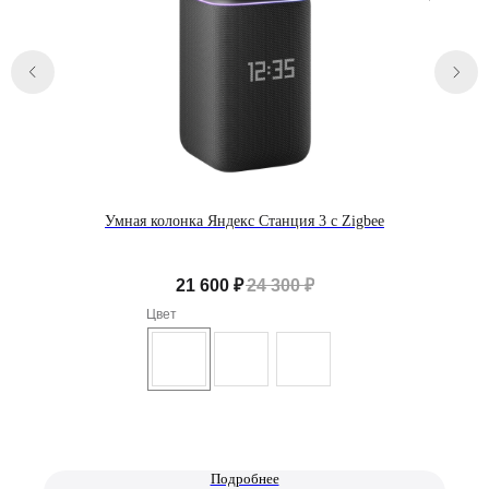
2026 © Магазин Просервис. Сайт носит сугубо информационный
характер и не является публичной офертой, определяемой Статьей
437 (2) ГК РФ. Apple, логотип Apple и изображения Apple являются
зарегистрированными товарными знаками компании Apple Inc. в
США и других странах. App Store является знаком обслуживания
компании Apple Inc. Instagram принадлежит компании Meta,
признанной экстремистской организацией и запрещенной в РФ. Наш
сайт, его материалы, дизайн являются объектами авторского
права. Все права защищены и охраняются законом. Запрещается
использование любых материалов сайта без письменного
разрешения правообладателя. При полном или частичом
использовании материалов гиперссылка на https://proservice.one
Умная колонка Яндекс Станция 3 с Zigbee
обязательна.
Политика конфиденциальности
ИП МИЛЕВИЧ М.С.
ОГРН-324861700073801
ИНН-860202894311
21 600
₽
24 300
₽
Цвет
Подробнее