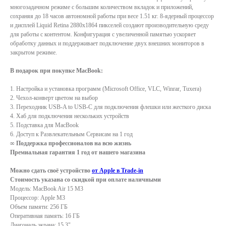
многозадачном режиме с большим количеством вкладок и приложений,
сохраняя до 18 часов автономной работы при весе 1.51 кг. 8-ядерный процессор
и дисплей Liquid Retina 2880x1864 пикселей создают производительную среду
для работы с контентом. Конфигурация с увеличенной памятью ускоряет
обработку данных и поддерживает подключение двух внешних мониторов в
закрытом режиме.
В подарок при покупке MacBook:
1. Настройка и установка программ (Microsoft Office, VLC, Winrar, Tuxera)
2. Чехол-конверт цветом на выбор
3. Переходник USB-A to USB-C для подключения флешки или жесткого диска
4. Хаб для подключения нескольких устройств
5. Подставка для MacBook
6. Доступ к Развлекательным Сервисам на 1 год
∞ Поддержка профессионалов на всю жизнь
Премиальная гарантия 1 год от нашего магазина
Можно сдать своё устройство
от Apple в Trade-in
Стоимость указана со скидкой при оплате наличными
Модель: MacBook Air 15 M3
Процессор: Apple M3
Объем памяти: 256 ГБ
Оперативная память: 16 ГБ
Диагональ экрана: 15,3"