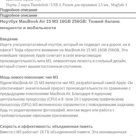
Порты: 2 порта Thunderbolt / USB 4, Разъем для наушников 3,5 мм , MagSafe 3
Подробное описание
Подробное описание
Ноутбук MacBook Air 15 M3 16GB 256GB: Тонкий баланс
мощности и мобильности
Введение
Ищете ультрапортативный ноутбук, который не подведет ни в дороге, ни в
офисе? Тогда обратите внимание на MacBook Air 15 M3 16GB 256GB. Это
новейшее творение Apple сочетает в себе впечатляющую
производительность чипа M3, невероятную легкость и стильный дизайн,
который станет вашим постоянным спутником.
Мощь нового поколения: чип M3
Ядром MacBook Air 15 M3 является чип M3, разработанный самой Apple. Он
обеспечивает значительный прирост производительности по сравнению с
предыдущими поколениями MacBook Air. Благодаря 8-ядерному
центральному процессору (CPU) и 8- (или 10-) ядерному графическому
процессору (GPU) M3 молниеносно справляется с повседневными задачами,
будь то редактирование фотографий, монтаж видео или работа с
требовательными офисными приложениями.
Скорость и эффективность: объединенная память
Вместе с M3 работает 16 ГБ объединенной памяти. Эта инновационная