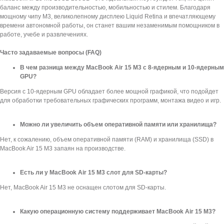
баланс между производительностью, мобильностью и стилем. Благодаря
мощному чипу M3, великолепному дисплею Liquid Retina и впечатляющему
времени автономной работы, он станет вашим незаменимым помощником в
работе, учебе и развлечениях.
Часто задаваемые вопросы (FAQ)
В чем разница между MacBook Air 15 M3 с 8-ядерным и 10-ядерным
GPU?
Версия с 10-ядерным GPU обладает более мощной графикой, что подойдет
для обработки требовательных графических программ, монтажа видео и игр.
Можно ли увеличить объем оперативной памяти или хранилища?
Нет, к сожалению, объем оперативной памяти (RAM) и хранилища (SSD) в
MacBook Air 15 M3 запаян на производстве.
Категории
Для клиента
Есть ли у MacBook Air 15 M3 слот для SD-карты?
iPhone
Скидки и акции
Нет, MacBook Air 15 M3 не оснащен слотом для SD-карты.
MacBook
О компании
iPad
Доставка и оплата
Какую операционную систему поддерживает MacBook Air 15 M3?
AirPods
Гарантия