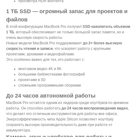
просмотра HDR-контента
1 ТБ SSD — огромный запас для проектов и
файлов
В этой конфигурации MacBook Pro получил
SSD-накопитель объёмом
1 ТБ
, который обеспечивает не только большой запас памяти, но и
очень высокую скорость работы.
Новые модели MacBook Pro поддерживают
до 2× более высокую
скорость чтения и записи
, что ускоряет работу с крупными
проектами, архивами и видеофайлами.
Это особенно важно для тех, кто работает с:
монтажом видео 4K и 8K
большими библиотеками фотографий
проектами в 3D
сложными программными сборками
До 24 часов автономной работы
MacBook Pro остаётся одним из лидеров среди ноутбуков по времени
работы. Он способен работать
до 24 часов воспроизведения видео
,
что делает его отличным инструментом для работы вне офиса.
Энергоэффективность чипа Apple Silicon позволяет ноутбуку
сохранять высокую производительность даже при работе от
аккумулятора.
Камера, звук и удобство для работы и