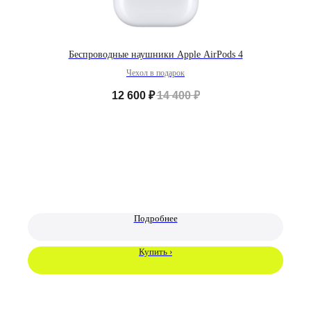
США и других странах. App Store является знаком обслуживания
компании Apple Inc. Instagram принадлежит компании Meta,
признанной экстремистской организацией и запрещенной в РФ. Наш
сайт, его материалы, дизайн являются объектами авторского
права. Все права защищены и охраняются законом. Запрещается
использование любых материалов сайта без письменного
Беспроводные наушники Apple AirPods 4
разрешения правообладателя. При полном или частичом
использовании материалов гиперссылка на https://proservice.one
Чехол в подарок
обязательна.
Политика конфиденциальности
12 600
₽
14 400
₽
ИП МИЛЕВИЧ М.С.
ОГРН-324861700073801
ИНН-860202894311
Подробнее
Купить ›