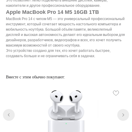
Это позволяет легко подключать внешние дисплеи, камеры,
DJI
накопители и другое профессиональное оборудование.
Dyson
Apple MacBook Pro 14 M5 16GB 1TB
MacBook Pro 14 с чипом M5 — это универсальный профессиональный
Способы
Мы в соцсетях:
инструмент, который сочетает мощность настольного компьютера и
оплаты:
мобильность ноутбука. Большой объём памяти, великолепный
дисплей и высокая автономность делают его идеальным выбором для
дизайнеров, разработчиков, видеографов и всех, кто хочет получить
Сургут, проспект Мира 5
+ 7 (3462) 550-677
максимум возможностей от своего ноутбука.
ТЦ "Никольский" 1 этаж
+ 7 (952) 718-0599
Это устройство создано для тех, кто хочет работать быстрее,
создавать больше и не ограничивать себя в задачах.
Ежедневно с 10:00 до 21:00
Заказать обратный звонок
proservice.one@mail.ru
Вместе с этим обычно покупают:
Написать руководству
Перезвоните мне
2026 © Магазин Просервис. Сайт носит сугубо информационный
характер и не является публичной офертой, определяемой Статьей
437 (2) ГК РФ. Apple, логотип Apple и изображения Apple являются
зарегистрированными товарными знаками компании Apple Inc. в