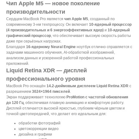
Чип Apple M5 — новое поколение
производительности
Сердцем MacBook Pro является
чип Apple M5
, созданный по
современному 3-нм техпроцессу. Он включает
10-ядерный процессор
(4 производительных и 6 энергоэффективных ядер)
и
10-ядерный
графический процессор
, что обеспечивает высокую скорость работы
даже при серьёзных нагрузках.
Благодаря
16-ядерному Neural Engine
ноутбук отлично справляется с
задачами машинного обучения, AI-обработкой изображений,
анализом данных и ускоренной работой профессиональных
приложений.
Liquid Retina XDR — дисплей
профессионального уровня
MacBook Pro оснащён
14.2-дюймовым дисплеем Liquid Retina XDR
с
разрешением
3024×1964 пикселей
.
Экран поддерживает технологию
ProMotion с частотой обновления
до 120 Гц
, обеспечивая плавную анимацию и комфортную работу.
Дисплей отличается высокой яркостью, глубоким чёрным цветом и
точной цветопередачей, что делает его идеальным для:
обработки фотографий
цветокоррекции видео
дизайна и графики