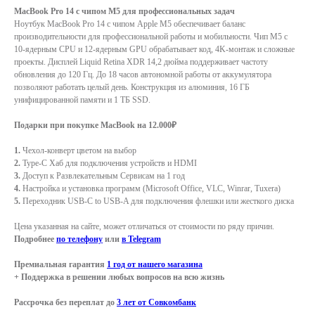
MacBook Pro 14 с чипом M5 для профессиональных задач
Ноутбук MacBook Pro 14 с чипом Apple M5 обеспечивает баланс
производительности для профессиональной работы и мобильности. Чип M5 с
10‑ядерным CPU и 12‑ядерным GPU обрабатывает код, 4K-монтаж и сложные
проекты. Дисплей Liquid Retina XDR 14,2 дюйма поддерживает частоту
обновления до 120 Гц. До 18 часов автономной работы от аккумулятора
позволяют работать целый день. Конструкция из алюминия, 16 ГБ
унифицированной памяти и 1 ТБ SSD.
Подарки при покупке MacBook на 12.000₽
1.
Чехол-конверт цветом на выбор
2.
Type-C Хаб для подключения устройств и HDMI
3.
Доступ к Развлекательным Сервисам на 1 год
4.
Настройка и установка программ (Microsoft Office, VLC, Winrar, Tuxera)
5.
Переходник USB-C to USB-A для подключения флешки или жесткого диска
Цена указанная на сайте, может отличаться от стоимости по ряду причин.
Подробнее
по телефону
или
в Telegram
Премиальная гарантия
1 год от нашего магазина
+ Поддержка в решении любых вопросов на всю жизнь
Рассрочка без переплат до
3 лет от Совкомбанк