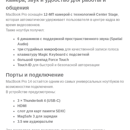
общения
MacBook Pro оснащён
12-МП камерой с технологией Center Stage
,
которая автоматически удерживает пользователя в центре кадра во
время видеозвонков.
Также ноутбук получил:
6 динамиков с поддержкой пространственного звука (Spatial
Audio)
три студийных микрофона
для качественной записи голоса
клавиатуру Magic Keyboard с подсветкой
большой трекпад Force Touch
Touch ID
для быстрой и безопасной авторизации
Категории
Для клиента
Порты и подключение
iPhone
Скидки и акции
MacBook Pro 14 остаётся одним из самых универсальных ноутбуков по
MacBook
О компании
возможностям подключения.
В устройстве предусмотрены:
iPad
Доставка и оплата
AirPods
Гарантия
3 × Thunderbolt 4 (USB-C)
Apple Watch
Trade-in и кредит
HDMI
слот для карт памяти SDXC
PS5
Новостной блог
MagSafe 3 для зарядки
Контакты
Аксессуары
3.5 мм аудиоразъём
Яндекс