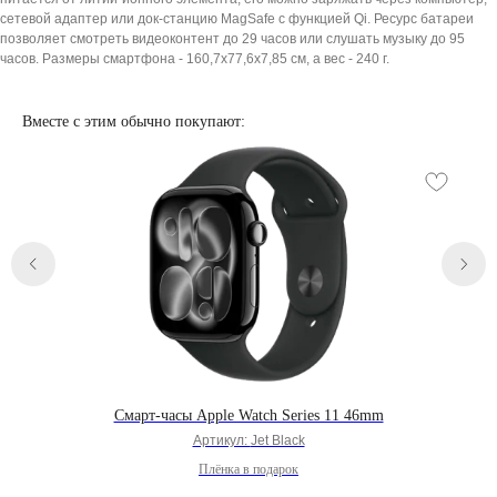
сетевой адаптер или док-станцию MagSafe с функцией Qi. Ресурс батареи
позволяет смотреть видеоконтент до 29 часов или слушать музыку до 95
часов. Размеры смартфона - 160,7х77,6х7,85 см, а вес - 240 г.
Категории
Для клиента
iPhone
Скидки и акции
Вместе с этим обычно покупают:
MacBook
О компании
iPad
Доставка и оплата
AirPods
Гарантия
Apple Watch
Trade-in и кредит
PS5
Новостной блог
Контакты
Аксессуары
Яндекс
DJI
Dyson
Способы
Мы в соцсетях:
оплаты:
Смарт-часы Apple Watch Series 11 46mm
Артикул:
Jet Black
Сургут, проспект Мира 5
+ 7 (3462) 550-677
Плёнка в подарок
ТЦ "Никольский" 1 этаж
+ 7 (952) 718-0599