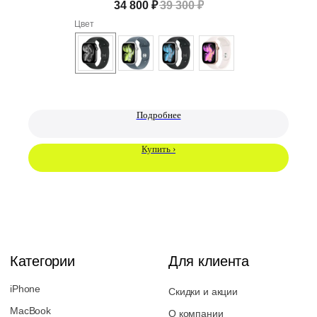
34 800
₽
39 300
₽
Ежедневно с 10:00 до 21:00
Заказать обратный звонок
Цвет
proservice.one@mail.ru
Написать руководству
Перезвоните мне
Подробнее
Купить ›
2026 © Магазин Просервис. Сайт носит сугубо информационный
характер и не является публичной офертой, определяемой Статьей
437 (2) ГК РФ. Apple, логотип Apple и изображения Apple являются
зарегистрированными товарными знаками компании Apple Inc. в
США и других странах. App Store является знаком обслуживания
компании Apple Inc. Instagram принадлежит компании Meta,
признанной экстремистской организацией и запрещенной в РФ. Наш
сайт, его материалы, дизайн являются объектами авторского
права. Все права защищены и охраняются законом. Запрещается
использование любых материалов сайта без письменного
разрешения правообладателя. При полном или частичом
использовании материалов гиперссылка на https://proservice.one
обязательна.
Политика конфиденциальности
ИП МИЛЕВИЧ М.С.
ОГРН-324861700073801
ИНН-860202894311