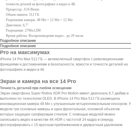
точности деталей на фотографиях и видео в 4К.
Процессор: A16 Bionic
Объем памяти: 512 ГБ
Разрешение камеры: 48 Мп + 12 Мп + 12 Мп
Диагональ: 6,7"
Разрешение: 2796x1290
Время работы: Воспроизведение видео - до 29 часов
Подробное описание
Подробное описание
Pro на максимумах
iPhone 14 Pro Max 512 ГБ — великолепный смартфон с революционными
функциями и достижениями в безопасности, яркости и точности деталей на
фотографиях и видео в 4К.
Экран и камера на все 14 Pro
Точность деталей при любом освещении
Экран смартфона Super Retina XDR Pro Motion имеет диагональ 6,7 дюйма и
выполнен по технологии OLED. В iPhone 14 Pro Max 512 ГБ размещена
инновационная камера 48 Мп с улучшенным четырехпиксельным сенсором. У
модели три основные камеры и одна фронтальная, основной объектив
которых защищен сапфировым стеклом. С помощью модулей можно
записывать видео в качестве 4K HDR с частотой 24 кадра в секунду,
фотографировать с 15-кратным приближением и двукратным удалением.