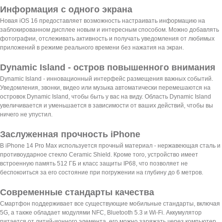
Информация с одного экрана
Новая iOS 16 предоставляет возможность настраивать информацию на
заблокированном дисплее новым и интересным способом. Можно добавлять
фотографии, отслеживать активность и получать уведомления от любимых
приложений в режиме реального времени без нажатия на экран.
Dynamic Island - остров повышенного внимания
Dynamic Island - инновационный интерфейс размещения важных событий.
Уведомления, звонки, видео или музыка автоматически перемешаются на
островок Dynamic Island, чтобы быть у вас на виду. Область Dynamic Island
увеличивается и уменьшается в зависимости от ваших действий, чтобы вы
ничего не упустил.
Заслуженная прочность iPhone
В iPhone 14 Pro Max используется прочный материал - нержавеющая сталь и
противоударное стекло Ceramic Shield. Кроме того, устройство имеет
встроенную память 512 ГБ и класс защиты IP68, что позволяет не
беспокоиться за его состояние при погружении на глубину до 6 метров.
Современные стандарты качества
Смартфон поддерживает все существующие мобильные стандарты, включая
5G, а также обладает модулями NFC, Bluetooth 5.3 и Wi-Fi. Аккумулятор
питается от литий-ионного элемента, его можно заряжать через компьютер,