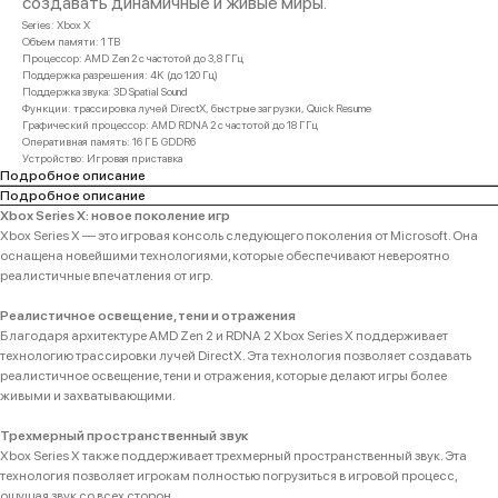
создавать динамичные и живые миры.
Series: Xbox X
Объем памяти: 1 TB
Процессор: AMD Zen 2 с частотой до 3,8 ГГц
Поддержка разрешения: 4K (до 120 Гц)
Поддержка звука: 3D Spatial Sound
Функции: трассировка лучей DirectX, быстрые загрузки, Quick Resume
Графический процессор: AMD RDNA 2 с частотой до 18 ГГц
Оперативная память: 16 ГБ GDDR6
Устройство: Игровая приставка
Подробное описание
Подробное описание
Xbox Series X: новое поколение игр
Xbox Series X — это игровая консоль следующего поколения от Microsoft. Она
оснащена новейшими технологиями, которые обеспечивают невероятно
реалистичные впечатления от игр.
Реалистичное освещение, тени и отражения
Благодаря архитектуре AMD Zen 2 и RDNA 2 Xbox Series X поддерживает
технологию трассировки лучей DirectX. Эта технология позволяет создавать
реалистичное освещение, тени и отражения, которые делают игры более
живыми и захватывающими.
Трехмерный пространственный звук
Xbox Series X также поддерживает трехмерный пространственный звук. Эта
технология позволяет игрокам полностью погрузиться в игровой процесс,
ощущая звук со всех сторон.