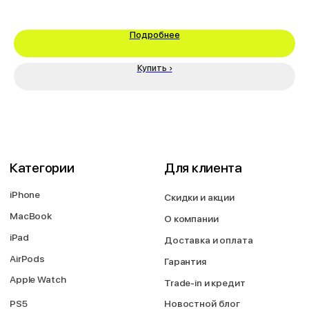
Написать руководству
Подробнее
Перезвоните мне
Купить ›
2026 © Магазин Просервис. Сайт носит сугубо информационный
характер и не является публичной офертой, определяемой Статьей
437 (2) ГК РФ. Apple, логотип Apple и изображения Apple являются
зарегистрированными товарными знаками компании Apple Inc. в США и
других странах. App Store является знаком обслуживания компании
Apple Inc. Instagram принадлежит компании Meta, признанной
экстремистской организацией и запрещенной в РФ. Наш сайт, его
материалы, дизайн являются объектами авторского права. Все права
защищены и охраняются законом. Запрещается использование любых
материалов сайта без письменного разрешения правообладателя. При
полном или частичом использовании материалов гиперссылка на
https://proservice.one обязательна.
Политика конфиденциальности
ИП МИЛЕВИЧ М.С.
ОГРН-324861700073801
ИНН-860202894311