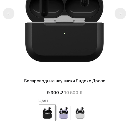
iPhone
Скидки и акции
MacBook
О компании
iPad
Доставка и оплата
AirPods
Гарантия
Apple Watch
Trade-in и кредит
PS5
Новостной блог
Контакты
Аксессуары
Яндекс
DJI
Dyson
Способы оплаты:
Мы в соцсетях:
Беспроводные наушники Яндекс Дропс
9 300
₽
10 500
₽
Сургут, проспект Мира 5
+ 7 (3462) 550-677
Цвет
ТЦ "Никольский" 1 этаж
+ 7 (952) 718-0599
Ежедневно с 10:00 до 21:00
Заказать обратный звонок
proservice.one@mail.ru