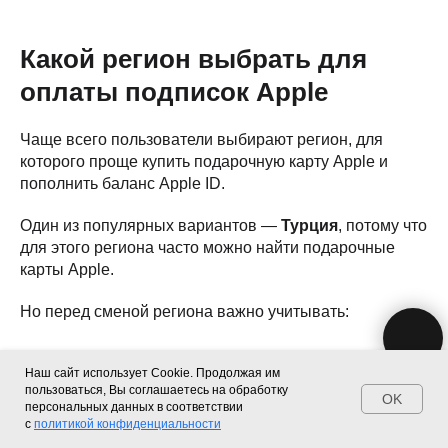
2026 © Магазин Просервис. Сайт носит сугубо информационный
Какой регион выбрать для
характер и не является публичной офертой, определяемой Статьей
437 (2) ГК РФ. Apple, логотип Apple и изображения Apple являются
зарегистрированными товарными знаками компании Apple Inc. в
оплаты подписок Apple
США и других странах. App Store является знаком обслуживания
компании Apple Inc. Instagram принадлежит компании Meta,
признанной экстремистской организацией и запрещенной в РФ. Наш
сайт, его материалы, дизайн являются объектами авторского
Чаще всего пользователи выбирают регион, для
права. Все права защищены и охраняются законом. Запрещается
использование любых материалов сайта без письменного
которого проще купить подарочную карту Apple и
разрешения правообладателя. При полном или частичом
пополнить баланс Apple ID.
использовании материалов гиперссылка на https://proservice.one
обязательна.
Политика конфиденциальности
Один из популярных вариантов —
Турция
, потому что
ИП МИЛЕВИЧ М.С.
ОГРН-324861700073801
для этого региона часто можно найти подарочные
ИНН-860202894311
карты Apple.
Но перед сменой региона важно учитывать:
доступность подарочных карт;
Наш сайт использует Cookie. Продолжая им
стоимость подписок;
пользоваться, Вы соглашаетесь на обработку
курс валют;
OK
Главная
Каталог
Поиск
Контакты
персональных данных в соответствии
возможные комиссии;
с
политикой конфиденциальности
отличия в каталоге Apple Music;