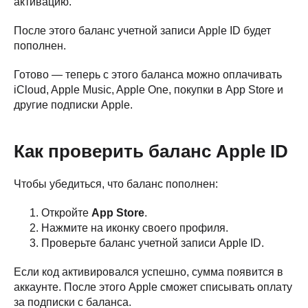
активацию.
Trade-in и кредит
PS5
Новостной блог
После этого баланс учетной записи Apple ID будет
Контакты
Аксессуары
пополнен.
Яндекс
DJI
Готово — теперь с этого баланса можно оплачивать
Dyson
iCloud, Apple Music, Apple One, покупки в App Store и
другие подписки Apple.
Способы
Мы в соцсетях:
оплаты:
Как проверить баланс Apple ID
Сургут, проспект Мира 5
+ 7 (3462) 550-677
ТЦ "Никольский" 1 этаж
+ 7 (952) 718-0599
Чтобы убедиться, что баланс пополнен:
Ежедневно с 10:00 до 21:00
Заказать обратный звонок
Откройте
App Store
.
proservice.one@mail.ru
Нажмите на иконку своего профиля.
Написать руководству
Проверьте баланс учетной записи Apple ID.
Если код активировался успешно, сумма появится в
аккаунте. После этого Apple сможет списывать оплату
Перезвоните мне
за подписки с баланса.