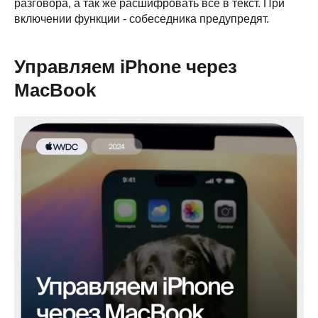
разговора, а так же расшифровать все в текст. При
включении функции - собеседника предупредят.
Управляем iPhone через
МасВook