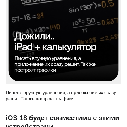
Пишите вручную уравнения, а приложение их сразу
решит. Так же построит графики.
Категории
Для клиента
iOS 18 будет совместима с этими
iPhone
Скидки и акции
устройствами