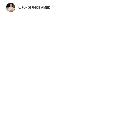
Сабирзянов Амир