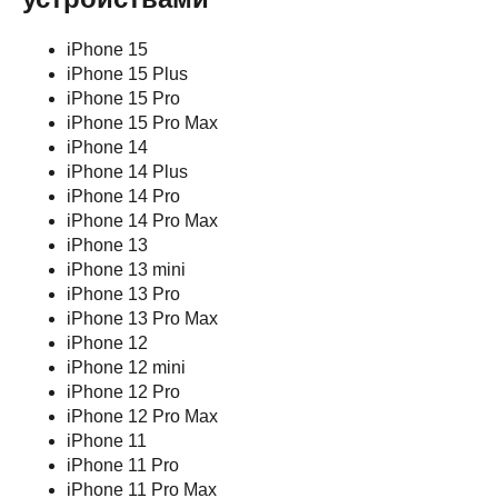
MacBook
О компании
iPad
Доставка и оплата
iPhone 15
AirPods
Гарантия
iPhone 15 Plus
Apple Watch
Trade-in и кредит
iPhone 15 Pro
PS5
Новостной блог
iPhone 15 Pro Max
Контакты
Аксессуары
iPhone 14
Яндекс
iPhone 14 Plus
DJI
iPhone 14 Pro
Dyson
iPhone 14 Pro Max
iPhone 13
Способы
Мы в соцсетях:
iPhone 13 mini
оплаты:
iPhone 13 Pro
iPhone 13 Pro Max
Сургут, проспект Мира 5
+ 7 (3462) 550-677
iPhone 12
ТЦ "Никольский" 1 этаж
+ 7 (952) 718-0599
iPhone 12 mini
Ежедневно с 10:00 до 21:00
Заказать обратный звонок
iPhone 12 Pro
iPhone 12 Pro Max
iPhone 11
proservice.one@mail.ru
iPhone 11 Pro
Написать руководству
iPhone 11 Pro Max