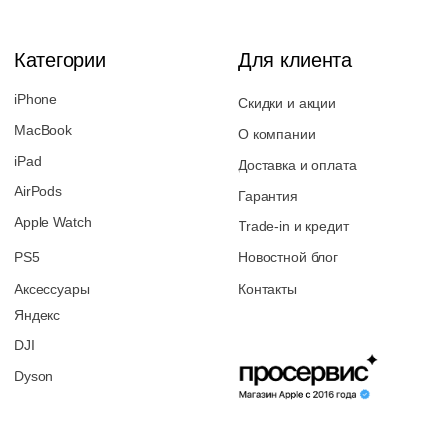
Перезвоните мне
2026 © Магазин Просервис. Сайт носит сугубо информационный
характер и не является публичной офертой, определяемой Статьей
437 (2) ГК РФ. Apple, логотип Apple и изображения Apple являются
зарегистрированными товарными знаками компании Apple Inc. в
США и других странах. App Store является знаком обслуживания
компании Apple Inc. Instagram принадлежит компании Meta,
признанной экстремистской организацией и запрещенной в РФ. Наш
сайт, его материалы, дизайн являются объектами авторского
права. Все права защищены и охраняются законом. Запрещается
использование любых материалов сайта без письменного
разрешения правообладателя. При полном или частичом
использовании материалов гиперссылка на https://proservice.one
обязательна.
Политика конфиденциальности
ИП МИЛЕВИЧ М.С.
ОГРН-324861700073801
ИНН-860202894311