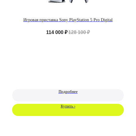
iPhone
Скидки и акции
MacBook
О компании
iPad
Доставка и оплата
Игровая приставка Sony PlayStation 5 Pro Digital
AirPods
Гарантия
Apple Watch
Trade-in и кредит
114 000
₽
128 100
₽
PS5
Новостной блог
Контакты
Аксессуары
Яндекс
DJI
Dyson
Способы
Мы в соцсетях:
оплаты:
Подробнее
Сургут, проспект Мира 5
+ 7 (3462) 550-677
ТЦ "Никольский" 1 этаж
+ 7 (952) 718-0599
Купить ›
Ежедневно с 10:00 до 21:00
Заказать обратный звонок
proservice.one@mail.ru
Написать руководству