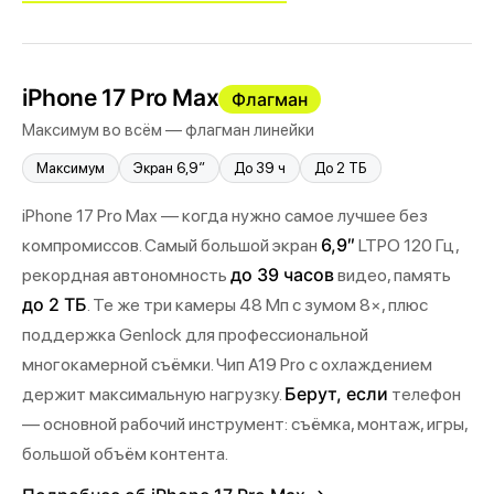
iPhone 17 Pro Max
Флагман
Максимум во всём — флагман линейки
Максимум
Экран 6,9″
До 39 ч
До 2 ТБ
iPhone 17 Pro Max — когда нужно самое лучшее без
6,9″
компромиссов. Самый большой экран
LTPO 120 Гц,
до 39 часов
рекордная автономность
видео, память
до 2 ТБ
. Те же три камеры 48 Мп с зумом 8×, плюс
поддержка Genlock для профессиональной
многокамерной съёмки. Чип A19 Pro с охлаждением
Берут, если
держит максимальную нагрузку.
телефон
— основной рабочий инструмент: съёмка, монтаж, игры,
большой объём контента.