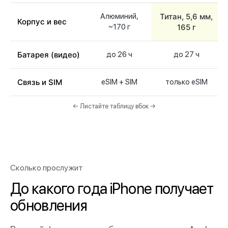
Алюминий,
Титан, 5,6 мм,
Корпус и вес
~170 г
165 г
Батарея (видео)
до 26 ч
до 27 ч
Связь и SIM
eSIM + SIM
только eSIM
← Листайте таблицу вбок →
Сколько прослужит
До какого года iPhone получает
обновления