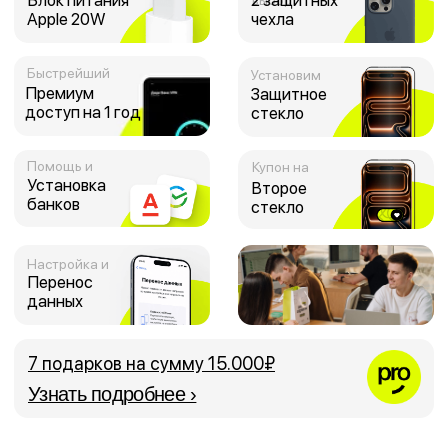
Установка
Второе
банков
стекло
Настройка и
Перенос
данных
7 подарков на сумму 15.000₽
Узнать подробнее ›
С 2016 года
к покупателям, продаём только
оригинальные устройства —
с настоящей
Apple, Samsung, Dyson, DJI и
других брендов, и оказываем
любовью
Просервис на всю жизнь