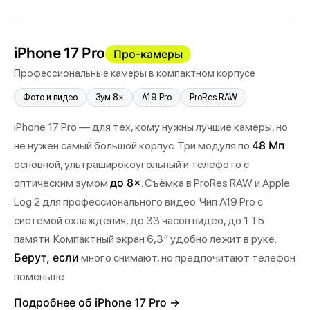
iPhone 17 Pro
Про-камеры
Профессиональные камеры в компактном корпусе
Фото и видео
Зум 8×
A19 Pro
ProRes RAW
iPhone 17 Pro — для тех, кому нужны лучшие камеры, но
48 Мп
не нужен самый большой корпус. Три модуля по
:
основной, ультраширокоугольный и телефото с
до 8×
оптическим зумом
. Съёмка в ProRes RAW и Apple
Log 2 для профессионального видео. Чип A19 Pro с
системой охлаждения, до 33 часов видео, до 1 ТБ
памяти. Компактный экран 6,3″ удобно лежит в руке.
Берут, если
много снимают, но предпочитают телефон
поменьше.
Подробнее об iPhone 17 Pro →