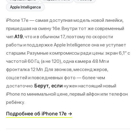
Apple Intelligence
iPhone 17e — самая доступная модель новой линейки,
пришедшая на смену 16e. Внутри тот же современный
A19
чип
, что и в обычном 17, поэтому по скорости
работы и поддержке Apple Intelligence она не уступает
старшим. Разумные компромиссы ради цены: экран 6,1″ с
частотой 60 Гц (а не 120), одна камера 48 Мп и
фронталка 12 Мп. Для звонков, мессенджеров,
соцсетей и повседневных фото — более чем
Берут, если
достаточно.
нужен настоящий новый
iPhone по минимальной цене, первый айфон или телефон
ребёнку.
Подробнее об iPhone 17e →