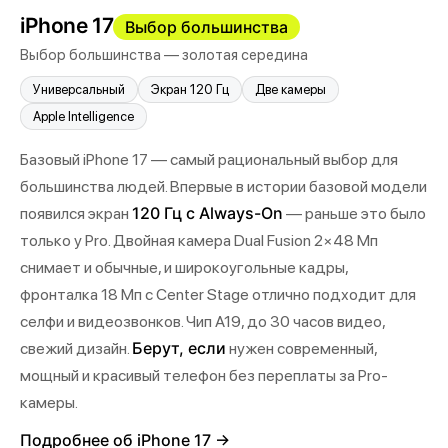
iPhone 17
Выбор большинства
Выбор большинства — золотая середина
Универсальный
Экран 120 Гц
Две камеры
Apple Intelligence
Базовый iPhone 17 — самый рациональный выбор для
большинства людей. Впервые в истории базовой модели
120 Гц с Always-On
появился экран
— раньше это было
только у Pro. Двойная камера Dual Fusion 2×48 Мп
снимает и обычные, и широкоугольные кадры,
фронталка 18 Мп с Center Stage отлично подходит для
селфи и видеозвонков. Чип A19, до 30 часов видео,
Берут, если
свежий дизайн.
нужен современный,
мощный и красивый телефон без переплаты за Pro-
камеры.
Подробнее об iPhone 17 →