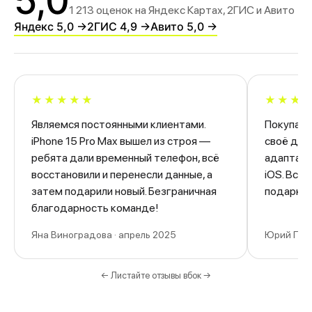
5,0
1 213 оценок на Яндекс Картах, 2ГИС и Авито
Яндекс 5,0 →
2ГИС 4,9 →
Авито 5,0 →
★★★★★
★★★
Являемся постоянными клиентами.
Покупал 
iPhone 15 Pro Max вышел из строя —
своё дел
ребята дали временный телефон, всё
адаптаци
восстановили и перенесли данные, а
iOS. Всё 
затем подарили новый. Безграничная
подарков
благодарность команде!
Яна Виноградова · апрель 2025
Юрий П. ·
← Листайте отзывы вбок →