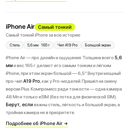
iPhone Air
Самый тонкий
Самый тонкий iPhone за всю историю
Стиль
5,6 мм · 165 г
Чип A19 Pro
Большой экран
5,6
iPhone Air — про дизайн и ощущения. Толщина всего
мм
и вес 165 г делают его самым тонким и лёгким
iPhone, при этом экран большой — 6,5″. Внутри мощный
A19 Pro
про-чип
, как у Pro-моделей. Пришёл на смену
версии Plus. Компромисс ради тонкости — одна камера
48 Мп и только eSIM (без лотка для физической SIM).
Берут, если
важны стиль, лёгкость и большой экран, а
тройная камера не в приоритете.
Подробнее об iPhone Air →