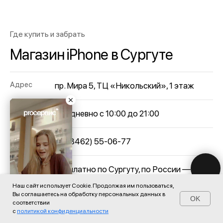
Где купить и забрать
Магазин iPhone в Сургуте
Адрес
пр. Мира 5, ТЦ «Никольский», 1 этаж
Часы
ежедневно с 10:00 до 21:00
Телефон
+7 (3462) 55-06-77
Доставка
бесплатно по Сургуту, по России —
СДЭК и Почта
Наш сайт использует Cookie. Продолжая им пользоваться,
Вы соглашаетесь на обработку персональных данных в
OK
Главная
Каталог
Поиск
Контакты
соответствии
с
политикой конфиденциальности
Построить маршрут →