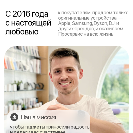
Наша миссия
чтобы гаджеты приносили радость
и делали вас счастливее
О нашем
О нашей
магазине
команде